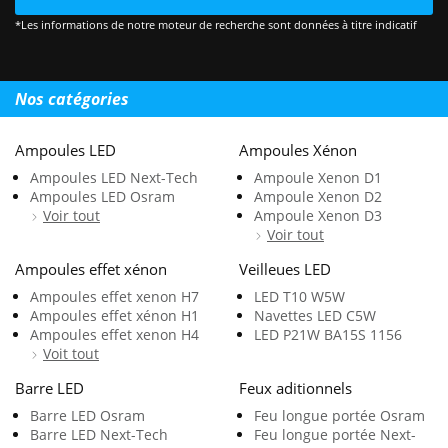
*Les informations de notre moteur de recherche sont données à titre indicatif
Nos catégories
Ampoules LED
Ampoules Xénon
Ampoules LED Next-Tech
Ampoule Xenon D1
Ampoules LED Osram
Ampoule Xenon D2
Voir tout
Ampoule Xenon D3
Voir tout
Ampoules effet xénon
Veilleues LED
Ampoules effet xenon H7
LED T10 W5W
Ampoules effet xénon H1
Navettes LED C5W
Ampoules effet xenon H4
LED P21W BA15S 1156
Voit tout
Barre LED
Feux aditionnels
Barre LED Osram
Feu longue portée Osram
Barre LED Next-Tech
Feu longue portée Next-