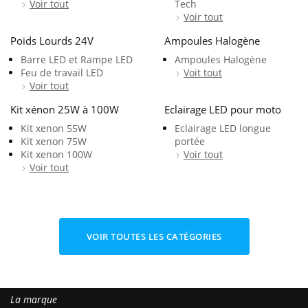
Voir tout
Tech
Voir tout
Poids Lourds 24V
Ampoules Halogène
Barre LED et Rampe LED
Ampoules Halogène
Feu de travail LED
Voit tout
Voir tout
Kit xénon 25W à 100W
Eclairage LED pour moto
Kit xenon 55W
Eclairage LED longue
Kit xenon 75W
portée
Kit xenon 100W
Voir tout
Voir tout
VOIR TOUTES LES CATÉGORIES
La marque