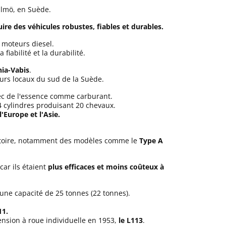
Malmö, en Suède.
ire des véhicules robustes, fiables et durables.
 moteurs diesel.
iabilité et la durabilité.
ia-Vabis
.
urs locaux du sud de la Suède.
vec de l'essence comme carburant.
4 cylindres produisant 20 chevaux.
'Europe et l'Asie.
stoire, notamment des modèles comme le
Type A
ar ils étaient
plus efficaces et moins coûteux à
'une capacité de 25 tonnes (22 tonnes).
11.
nsion à roue individuelle en 1953,
le L113
.