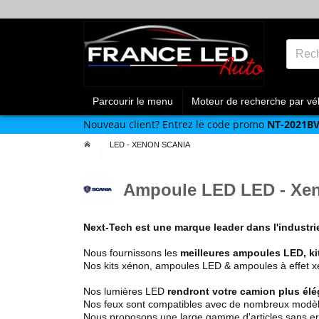
Parcourir le menu
Moteur de recherche par vé
Nouveau client?
Entrez le code promo
NT-2021B
LED - XENON SCANIA
Ampoule LED LED - Xe
Next-Tech est une marque leader dans l'industr
Nous fournissons les
meilleures ampoules LED, ki
Nos kits xénon, ampoules LED & ampoules à effet xéno
Nos lumières LED
rendront votre camion plus élé
Nos feux sont compatibles avec de nombreux modè
Nous proposons une large gamme d'articles sans erre