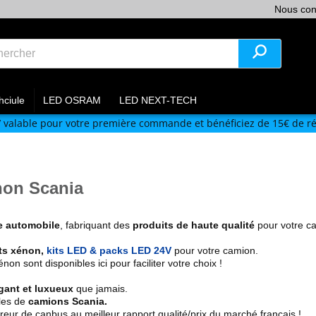
Nous con
hciule
LED OSRAM
LED NEXT-TECH
V
valable pour votre première commande et bénéficiez de 15€ de ré
non Scania
ie automobile
, fabriquant des
produits de haute qualité
pour votre c
ts xénon,
kits LED & packs LED 24V
pour votre camion.
n sont disponibles ici pour faciliter votre choix !
gant et luxueux
que jamais.
les de
camions Scania.
ur de canbus au meilleur rapport qualité/prix du marché français !