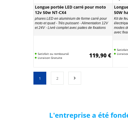
Longue portée LED carré pour moto
Longue
12v 50w NT-CX4
50W ha
phares LED en aluminium de forme carré pour
Kit de f
moto et quad - Très puissant - Alimentation 12V
électriqa
et 24V - Livré complet avec pattes de fixations
modes de
avec fixa
Satisfa
Satisfait ou remboursé
119,90 €
Livraiso
Livraison Gratuite
1
2
L'entreprise a été fond