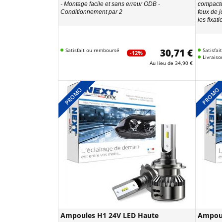
- Montage facile et sans erreur ODB -
compacte
Conditionnement par 2
feux de j
les fixat
Satisfait ou remboursé
30,71 €
Satisfa
-12%
Livraiso
Au lieu de
34,90 €
PROMO
PROMO
Ampoules H1 24V LED Haute
Ampoul