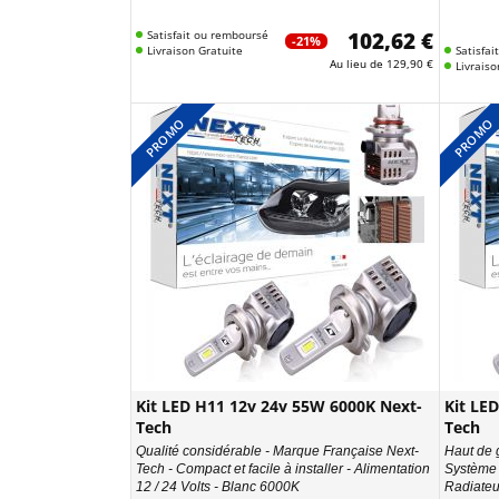
Satisfait ou remboursé
102,62 €
-21%
Livraison Gratuite
Satisfa
Au lieu de
129,90 €
Livraiso
PROMO
PROMO
Kit LED H11 12v 24v 55W 6000K Next-
Kit LE
Tech
Tech
Qualité considérable - Marque Française Next-
Haut de g
Tech - Compact et facile à installer - Alimentation
Système 
12 / 24 Volts - Blanc 6000K
Radiateur