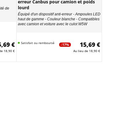
erreur Canbus pour camion et poids
lourd
ité de
Équipé d'un dispositif anti-erreur - Ampoules LED
haut de gamme - Couleur blanche - Compatibles
avec camion et voiture avec le culot W5W
5,69 €
Satisfait ou remboursé
15,69 €
-17%
 de
18,90 €
Au lieu de
18,90 €