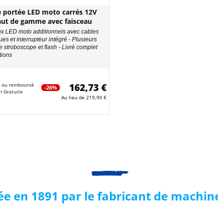
 portée LED moto carrés 12V
ut de gamme avec faisceau
eux LED moto additionnels avec cables
ues et interrupteur intégré - Plusieurs
 stroboscope et flash - Livré complet
tions
it ou remboursé
162,73 €
-26%
n Gratuite
Au lieu de
219,90 €
ée en 1891 par le fabricant de machine