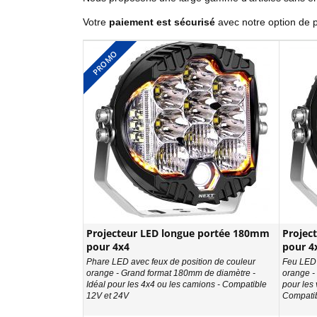
Votre
paiement est sécurisé
avec notre option de 
PROMO
Projecteur LED longue portée 180mm
Projec
pour 4x4
pour 4
Phare LED avec feux de position de couleur
Feu LED 
orange - Grand format 180mm de diamètre -
orange -
Idéal pour les 4x4 ou les camions - Compatible
pour les 
12V et 24V
Compatib