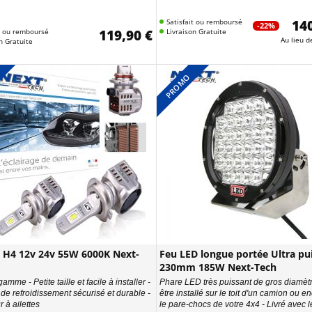
Satisfait ou remboursé
140
-22%
it ou remboursé
119,90 €
Livraison Gratuite
Au lieu 
n Gratuite
PROMO
D H4 12v 24v 55W 6000K Next-
Feu LED longue portée Ultra pu
230mm 185W Next-Tech
amme - Petite taille et facile à installer -
Phare LED très puissant de gros diamèt
de refroidissement sécurisé et durable -
être installé sur le toit d'un camion ou e
 à ailettes
le pare-chocs de votre 4x4 - Livré avec le