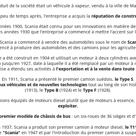
uit de la société était un véhicule à vapeur, vendu à la ville de 
 peu de temps après, l'entreprise a acquis la
réputation de constru
nées 1900, Scania était connu pour ses innovations en matière de
s années 1930 que l'entreprise a commencé à mettre l'accent sur la f
 Scania a commencé à vendre des automobiles sous le nom de
Scan
ncé à produire des automobiles et des camions pour les agriculte
e a été construit en 1904 et utilisait un moteur à deux cylindres a
 jusqu'en 1927, date à laquelle il a été remplacé par un moteur à 
rise a étendu ses activités à
l'exportation et à la vente dans toute l
En 1911, Scania a présenté le premier camion suédois,
le Type S
.
x véhicules et de nouvelles technologies
tout au long de son hi
(1913), le
Type B
(1924) et le
Type F
(1928).
ons équipés de moteurs diesel plutôt que de moteurs à essence, c
exploiter.
premier modèle de châssis de bus
: un six-roues de 36 sièges et d
 1937, Scania a produit son premier camion à moteur diesel,
le T1
ue
"Scania"
en 1947 et par l'introduction du premier camion à suspe