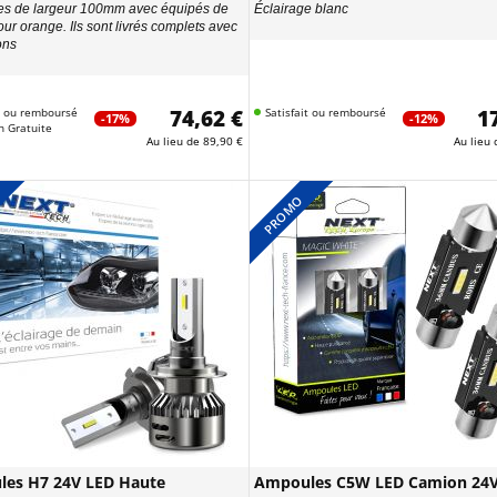
s de largeur 100mm avec équipés de
Éclairage blanc
our orange. Ils sont livrés complets avec
ions
it ou remboursé
74,62 €
Satisfait ou remboursé
1
-17%
-12%
n Gratuite
Au lieu de
89,90 €
Au lieu
PROMO
es H7 24V LED Haute
Ampoules C5W LED Camion 24V