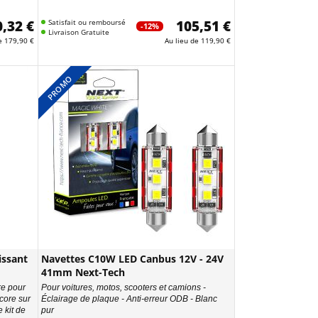
,32 €
Satisfait ou remboursé
105,51 €
-12%
Livraison Gratuite
de
179,90 €
Au lieu de
119,90 €
PROMO
issant
Navettes C10W LED Canbus 12V - 24V
41mm Next-Tech
re pour
Pour voitures, motos, scooters et camions -
ncore sur
Éclairage de plaque - Anti-erreur ODB - Blanc
 kit de
pur