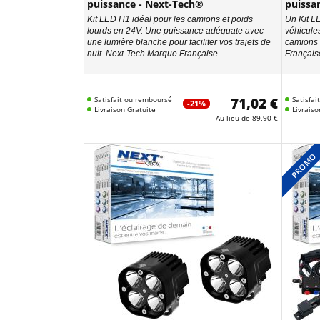
puissance - Next-Tech®
puissa
Kit LED H1 idéal pour les camions et poids
Un Kit L
lourds en 24V. Une puissance adéquate avec
véhicules
une lumière blanche pour faciliter vos trajets de
camions 
nuit. Next-Tech Marque Française.
Français
Satisfait ou remboursé
71,02 €
Satisfa
-21%
Livraison Gratuite
Livraiso
Au lieu de
89,90 €
PROMO