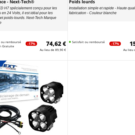
nce - Next-Tech®
Poids lourds
ED H7 spécialement conçu pour les
Installation simple et rapide - Haute qual
 en 24 Volts, il est idéal pour les
fabrication - Couleur blanche
et poids-lourds. Next-Tech Marque
e
it ou remboursé
74,62 €
Satisfait ou remboursé
1
-17%
-17%
n Gratuite
Au lieu de
89,90 €
Au lieu