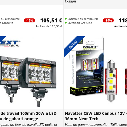
fixation
it ou remboursé
105,51 €
Satisfait ou remboursé
118
-12%
-34%
n Gratuite
Livraison Gratuite
Au lieu de
119,90 €
Au lieu 
PROMO
 de travail 100mm 20W à LED
Navettes C5W LED Canbus 12V -
eu de gabarit orange
36mm Next-Tech
 paire de feux de travail LED petits et
Haut de gamme universelle - Taille comp