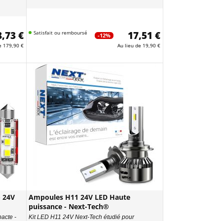
,73 €
Satisfait ou remboursé
17,51 €
-12%
de
179,90 €
Au lieu de
19,90 €
 24V
Ampoules H11 24V LED Haute
puissance - Next-Tech®
acte -
Kit LED H11 24V Next-Tech étudié pour