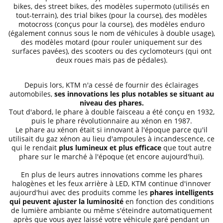
bikes, des street bikes, des modèles supermoto (utilisés en
tout-terrain), des trial bikes (pour la course), des modèles
motocross (conçus pour la course), des modèles enduro
(également connus sous le nom de véhicules à double usage),
des modèles motard (pour rouler uniquement sur des
surfaces pavées), des scooters ou des cyclomoteurs (qui ont
deux roues mais pas de pédales).
Depuis lors, KTM n'a cessé de fournir des éclairages
automobiles,
ses innovations les plus notables se situant au
niveau des phares.
Tout d'abord, le phare à double faisceau a été conçu en 1932,
puis le phare révolutionnaire au xénon en 1987.
Le phare au xénon était si innovant à l'époque parce qu'il
utilisait du gaz xénon au lieu d'ampoules à incandescence, ce
qui le rendait
plus lumineux et plus efficace
que tout autre
phare sur le marché à l'époque (et encore aujourd'hui).
En plus de leurs autres innovations comme les phares
halogènes et les feux arrière à LED, KTM continue d'innover
aujourd'hui avec des produits comme les
phares intelligents
qui peuvent ajuster la luminosité
en fonction des conditions
de lumière ambiante ou même s'éteindre automatiquement
après que vous ayez laissé votre véhicule garé pendant un