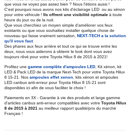
que vous ne voyez pas assez bien ? Nous l'étions aussi !
C'est pourquoi nous avons nos kits d'éclairage LED ou au xénon
pour votre véhicule !
Ils offrent une visibilité optimale
à toute
heure du jour ou de la nuit.
Que vous cherchiez un
moyen simple d'améliorer vos feux
existants
ou que vous souhaitiez installer quelque chose de
nouveau qui fasse vraiment sensation,
NEXT-TECH a la solution
qu'il vous faut
.
Des phares aux feux arrière et tout ce qui se trouve entre les
deux, nous vous aiderons à obtenir le look dont vous avez
toujours rêvé pour votre
Toyota
Hilux 8 de 2015 à 2021
!
Profitez une
gamme complète d'ampoules LED
,
Kit xénon, kit
LED & Pack LED de la marque Next-Tech pour votre
Toyota
Hilux
8 15
-21
. Nos
ampoules effet xenon
, kits xénon et ampoules
LED canbus anti-erreur pour
Toyota
Hilux 8
15-21
sont
disponibles ici afin de vous faciliter le choix !
Paiements en 3X - Garantie à vie des produits et large gamme
d'articles canbus anti-erreur compatibles avec votre
Toyota Hilux
8 de 2015 à 2021
au meilleur rapport qualité/prix du marché
Français !