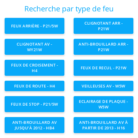
Recherche par type de feu
CLIGNOTANT ARR -
FEUX ARRIÈRE - P21/5W
P21W
CLIGNOTANT AV -
ANTI-BROUILLARD ARR -
WY21W
P21W
FEUX DE CROISEMENT -
FEUX DE RECUL - P21W
H4
FEUX DE ROUTE - H4
VEILLEUSES AV - W5W
ECLAIRAGE DE PLAQUE -
FEUX DE STOP - P21/5W
W5W
ANTI-BROUILLARD AV
ANTI-BROUILLARD AV À
JUSQU’À 2012 - HB4
PARTIR DE 2013 - H16