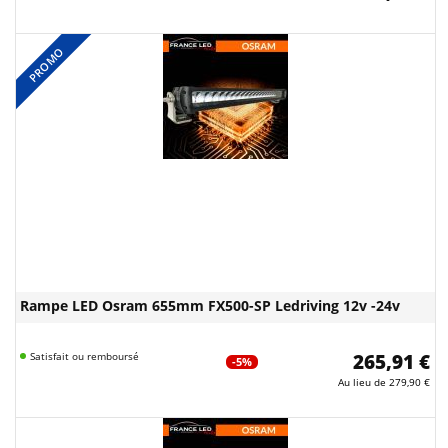
PROMO
Rampe LED Osram 655mm FX500-SP Ledriving 12v -24v
Satisfait ou remboursé
265,91 €
-5%
Au lieu de
279,90 €