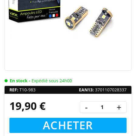
En stock -
Expédié sous 24h00
REF:
T10-983
EAN13:
3701107028337
19,90 €
-
+
ACHETER