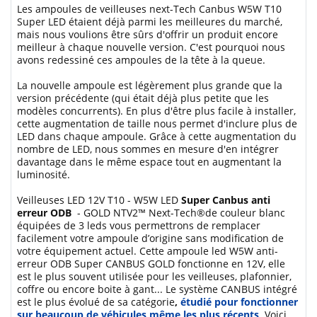
Les ampoules de veilleuses next-Tech Canbus W5W T10
Super LED étaient déjà parmi les meilleures du marché,
mais nous voulions être sûrs d'offrir un produit encore
meilleur à chaque nouvelle version. C'est pourquoi nous
avons redessiné ces ampoules de la tête à la queue.
La nouvelle ampoule est légèrement plus grande que la
version précédente (qui était déjà plus petite que les
modèles concurrents). En plus d'être plus facile à installer,
cette augmentation de taille nous permet d'inclure plus de
LED dans chaque ampoule. Grâce à cette augmentation du
nombre de LED, nous sommes en mesure d'en intégrer
davantage dans le même espace tout en augmentant la
luminosité.
Veilleuses LED 12V T10 - W5W LED
Super Canbus anti
erreur ODB
- GOLD NTV2™ Next-Tech®de couleur blanc
équipées de 3 leds vous permettrons de remplacer
facilement votre ampoule d’origine sans modification de
votre équipement actuel. Cette ampoule led W5W anti-
erreur ODB Super CANBUS GOLD fonctionne en 12V, elle
est le plus souvent utilisée pour les veilleuses, plafonnier,
coffre ou encore boite à gant... Le système CANBUS intégré
est le plus évolué de sa catégorie
,
étudié pour fonctionner
sur beaucoup de véhicules même les plus récents
.
Voici