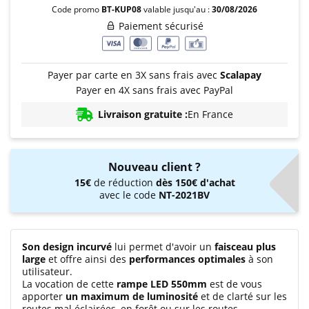
Code promo
BT-KUP08
valable jusqu'au :
30/08/2026
Paiement sécurisé
Payer par carte en 3X sans frais avec
Scalapay
Payer en 4X sans frais avec PayPal
Livraison gratuite :
En France
Nouveau client ?
15€
de réduction
dès 150€ d'achat
avec le code
NT-2021BV
Son design incurvé
lui permet d'avoir un
faisceau plus
large
et offre ainsi des
performances optimales
à son
utilisateur.
La vocation de cette
rampe LED 550mm
est de vous
apporter
un maximum de luminosité
et de clarté sur les
routes mal éclairées, en forêt ou sur les routes