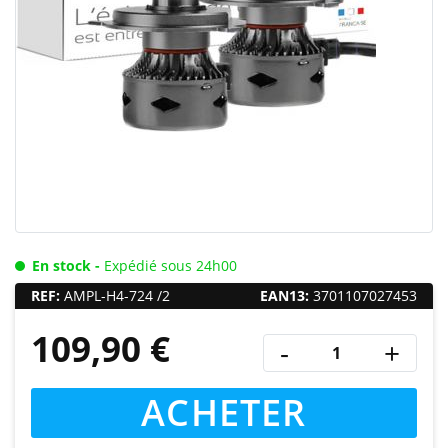
En stock -
Expédié sous 24h00
REF:
AMPL-H4-724 /2
EAN13:
3701107027453
109,90 €
-
+
ACHETER