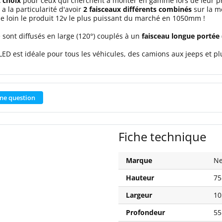
t choix
pour ceux qui cherchent à monter en gamme lors de leur p
a la particularité d'avoir
2 faisceaux différents combinés
sur la m
 de loin le produit 12v le plus puissant du marché en 1050mm !
e sont diffusés en large (120°) couplés à un
faisceau longue portée
 LED est idéale pour tous les véhicules, des camions aux jeeps et pl
ne question
Fiche technique
Marque
Ne
Hauteur
7
Largeur
1
Profondeur
5