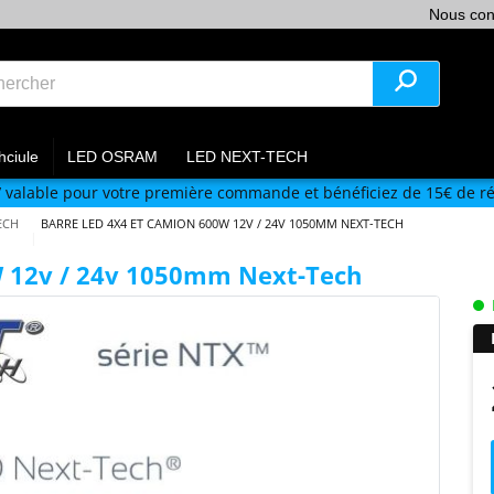
Nous con
hciule
LED OSRAM
LED NEXT-TECH
V
valable pour votre première commande et bénéficiez de 15€ de ré
ECH
BARRE LED 4X4 ET CAMION 600W 12V / 24V 1050MM NEXT-TECH
W 12v / 24v 1050mm Next-Tech