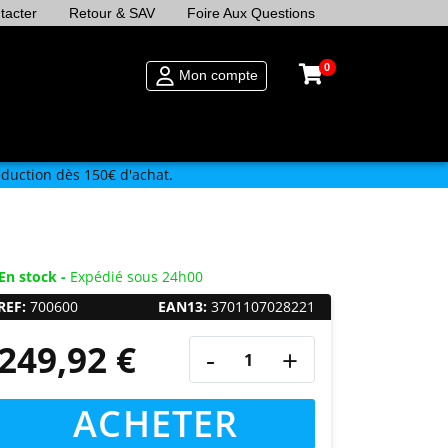
tacter
Retour & SAV
Foire Aux Questions
0
Mon compte
duction dès 150€ d'achat.
En stock -
Expédié sous 24h00
REF:
700600
EAN13:
3701107028221
249,92 €
-
+
ACHETER