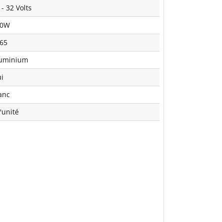
 - 32 Volts
00W
 65
uminium
i
anc
l'unité