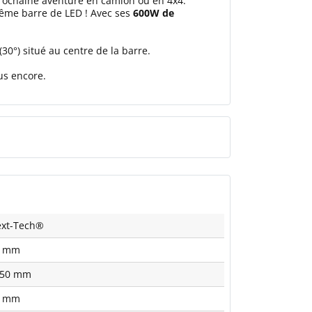
rochaine aventure en camion ou en 4x4.
ême barre de LED ! Avec ses
600W de
(30°) situé au centre de la barre.
us encore.
xt-Tech®
5 mm
050 mm
5 mm