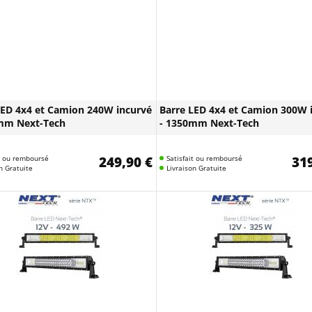
LED 4x4 et Camion 240W incurvé
Barre LED 4x4 et Camion 300W 
mm Next-Tech
- 1350mm Next-Tech
it ou remboursé
249,90 €
Satisfait ou remboursé
319
n Gratuite
Livraison Gratuite