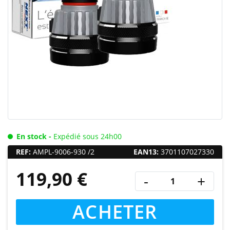
En stock -
Expédié sous 24h00
REF:
AMPL-9006-930 /2
EAN13:
3701107027330
119,90 €
-
+
ACHETER