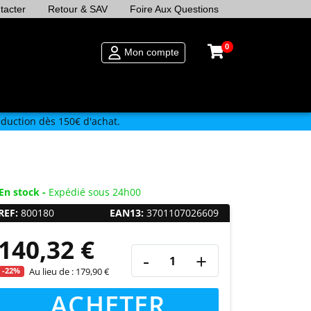
tacter
Retour & SAV
Foire Aux Questions
0
Mon compte
duction dès 150€ d'achat.
En stock -
Expédié sous 24h00
REF:
800180
EAN13:
3701107026609
140,32 €
-
+
-22%
Au lieu de :
179,90 €
ACHETER