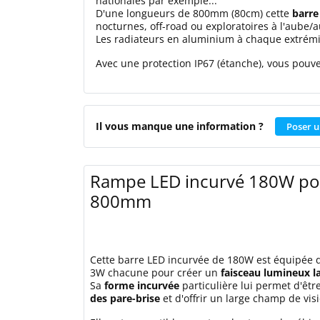
nationales par exemple...
D'une longueurs de 800mm (80cm) cette
barre
nocturnes, off-road ou exploratoires à l'aube/
Les radiateurs en aluminium à chaque extrémit
Avec une protection IP67 (étanche), vous pouve
Il vous manque une information ?
Poser u
Rampe LED incurvé 180W po
800mm
Cette barre LED incurvée de 180W est équipée 
3W chacune pour créer un
faisceau lumineux la
Sa
forme incurvée
particulière lui permet d'êtr
des pare-brise
et d'offrir un large champ de vis