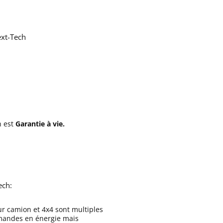
xt-Tech
h est
Garantie à vie.
ech:
r camion et 4x4 sont multiples
rmandes en énergie mais