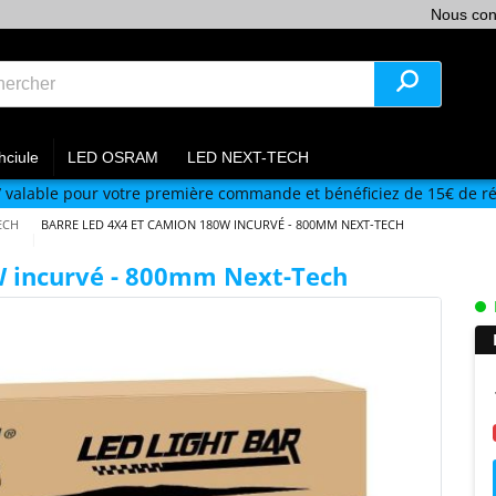
Nous con
hciule
LED OSRAM
LED NEXT-TECH
V
valable pour votre première commande et bénéficiez de 15€ de ré
ECH
BARRE LED 4X4 ET CAMION 180W INCURVÉ - 800MM NEXT-TECH
W incurvé - 800mm Next-Tech