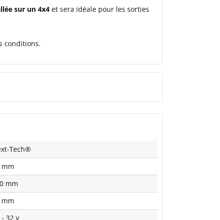
allée sur un 4x4
et sera idéale pour les sorties
s conditions.
xt-Tech®
5 mm
00 mm
0 mm
 - 32 v