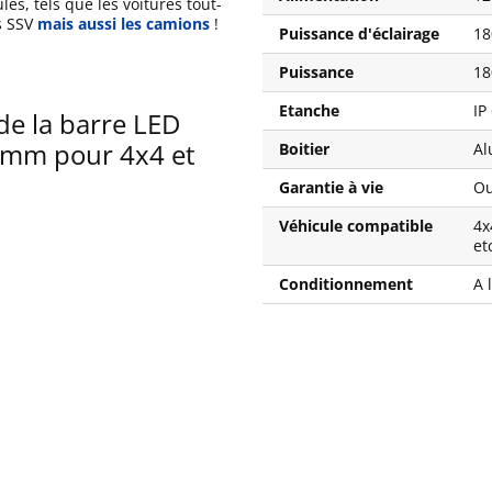
les, tels que les voitures tout-
es SSV
mais aussi les camions
!
Puissance d'éclairage
18
Puissance
18
Etanche
IP
de la barre LED
0mm pour 4x4 et
Boitier
Al
Garantie à vie
Ou
Véhicule compatible
4x
etc
Conditionnement
A 