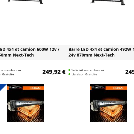
LED 4x4 et camion 600W 12v /
Barre LED 4x4 et camion 492W 1
50mm Next-Tech
24v 870mm Next-Tech
it ou remboursé
249,92 €
Satisfait ou remboursé
249
n Gratuite
Livraison Gratuite