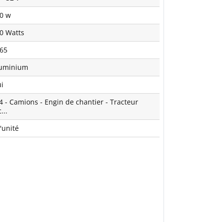
0 w
0 Watts
 65
uminium
i
4 - Camions - Engin de chantier - Tracteur
...
l'unité