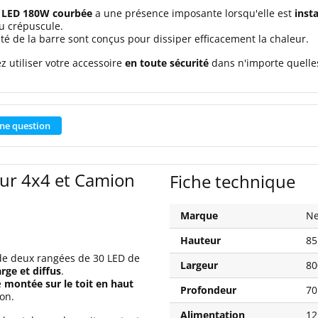
 LED 180W courbée
a une présence imposante lorsqu'elle est
inst
au crépuscule.
é de la barre sont conçus pour dissiper efficacement la chaleur.
z utiliser votre accessoire
en toute sécurité
dans n'importe quelle
ne question
ur 4x4 et Camion
Fiche technique
Marque
Ne
Hauteur
8
de deux rangées de 30 LED de
Largeur
8
rge et diffus
.
e
montée sur le toit en haut
Profondeur
7
ion.
Alimentation
12