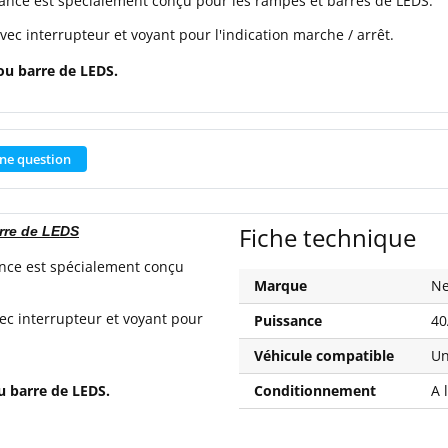
sance est spécialement conçu pour les rampes et barres de LEDS.
vec interrupteur et voyant pour l'indication marche / arrêt.
ou barre de LEDS.
ne question
Fiche technique
arre de LEDS
ance est spécialement conçu
Marque
Ne
vec interrupteur et voyant pour
Puissance
40
Véhicule compatible
Un
u barre de LEDS.
Conditionnement
A 