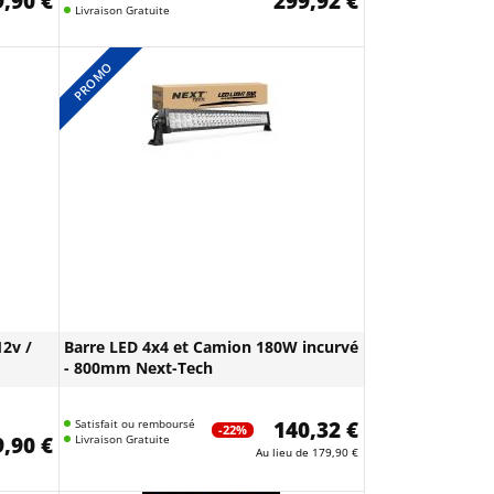
,90 €
299,92 €
Livraison Gratuite
PROMO
2v /
Barre LED 4x4 et Camion 180W incurvé
- 800mm Next-Tech
Satisfait ou remboursé
140,32 €
-22%
,90 €
Livraison Gratuite
Au lieu de
179,90 €