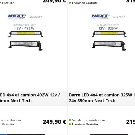
249,90 €
319
n Gratuite
Livraison Gratuite
LED 4x4 et camion 492W 12v /
Barre LED 4x4 et camion 325W 1
0mm Next-Tech
24v 550mm Next-Tech
it ou remboursé
249,90 €
Satisfait ou remboursé
219
n Gratuite
Livraison Gratuite