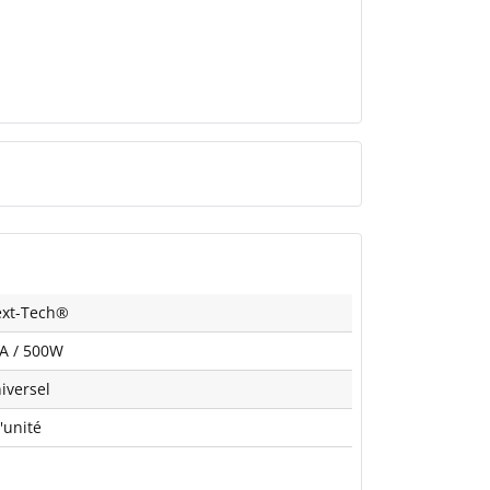
xt-Tech®
A / 500W
iversel
l'unité