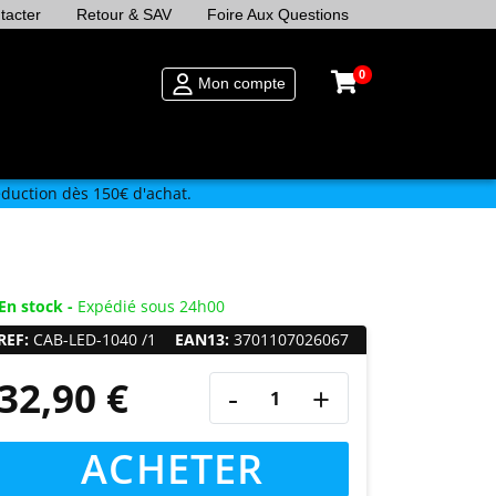
tacter
Retour & SAV
Foire Aux Questions
0
Mon compte
duction dès 150€ d'achat.
En stock -
Expédié sous 24h00
REF:
CAB-LED-1040 /1
EAN13:
3701107026067
32,90 €
-
+
ACHETER