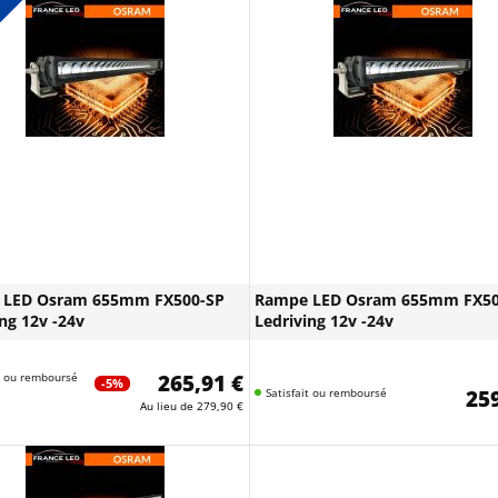
 LED Osram 655mm FX500-SP
Rampe LED Osram 655mm FX50
ng 12v -24v
Ledriving 12v -24v
it ou remboursé
265,91 €
-5%
Satisfait ou remboursé
259
Au lieu de
279,90 €