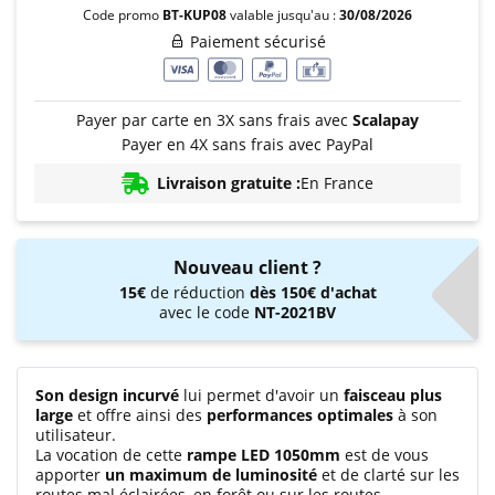
Code promo
BT-KUP08
valable jusqu'au :
30/08/2026
Paiement sécurisé
Payer par carte en 3X sans frais avec
Scalapay
Payer en 4X sans frais avec PayPal
Livraison gratuite :
En France
Nouveau client ?
15€
de réduction
dès 150€ d'achat
avec le code
NT-2021BV
Son design incurvé
lui permet d'avoir un
faisceau plus
large
et offre ainsi des
performances optimales
à son
utilisateur.
La vocation de cette
rampe LED 1050mm
est de vous
apporter
un maximum de luminosité
et de clarté sur les
routes mal éclairées, en forêt ou sur les routes