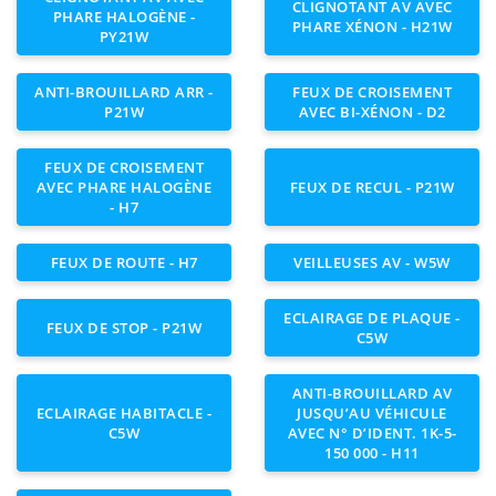
CLIGNOTANT AV AVEC
PHARE HALOGÈNE -
PHARE XÉNON - H21W
PY21W
ANTI-BROUILLARD ARR -
FEUX DE CROISEMENT
P21W
AVEC BI-XÉNON - D2
FEUX DE CROISEMENT
AVEC PHARE HALOGÈNE
FEUX DE RECUL - P21W
- H7
FEUX DE ROUTE - H7
VEILLEUSES AV - W5W
ECLAIRAGE DE PLAQUE -
FEUX DE STOP - P21W
C5W
ANTI-BROUILLARD AV
ECLAIRAGE HABITACLE -
JUSQU’AU VÉHICULE
C5W
AVEC N° D’IDENT. 1K-5-
150 000 - H11