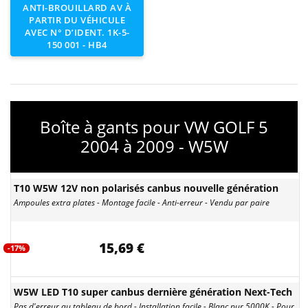
ANTI-BROUILLARD AV À
PARTIR DU VÉHICULE
AVEC N° D’IDENT. 1K-5-
150 001 - HB4
Boîte à gants pour VW GOLF 5
2004 à 2009 - W5W
T10 W5W 12V non polarisés canbus nouvelle génération
Ampoules extra plates - Montage facile - Anti-erreur - Vendu par paire
15,69 €
-17%
W5W LED T10 super canbus dernière génération Next-Tech
Pas d'erreur au tableau de bord - Installation facile - Blanc pur 5000K - Pour