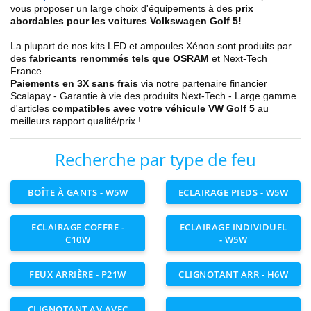
vous proposer un large choix d'équipements à des
prix
abordables pour les voitures Volkswagen Golf 5!
La plupart de nos kits LED et ampoules Xénon sont produits par
des
fabricants renommés tels que OSRAM
et Next-Tech
France.
Paiements en 3X sans frais
via notre partenaire financier
Scalapay - Garantie à vie des produits Next-Tech - Large gamme
d'articles
compatibles avec votre véhicule VW Golf 5
au
meilleurs rapport qualité/prix !
Recherche par type de feu
BOÎTE À GANTS - W5W
ECLAIRAGE PIEDS - W5W
ECLAIRAGE COFFRE -
ECLAIRAGE INDIVIDUEL
C10W
- W5W
FEUX ARRIÈRE - P21W
CLIGNOTANT ARR - H6W
CLIGNOTANT AV AVEC