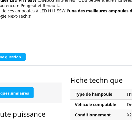
ules LED H11 55W
CANBUS anti-erreur ODB peuvent être montées
u encore Peugeot et Renault...
t de ces ampoules à LED H11 55W
l'une des meilleures ampoules 
ogie Next-Tech® !
ne question
Fiche technique
iques similaires
Type de l'ampoule
H
Véhicule compatible
De
ute puissance
Conditionnement
X2