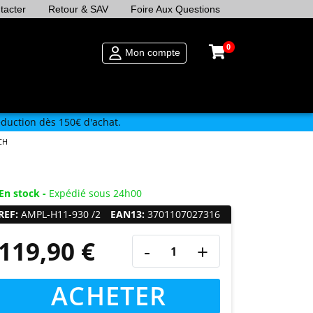
tacter
Retour & SAV
Foire Aux Questions
0
Mon compte
duction dès 150€ d'achat.
CH
En stock -
Expédié sous 24h00
REF:
AMPL-H11-930 /2
EAN13:
3701107027316
119,90 €
-
+
ACHETER