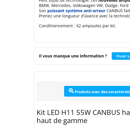
Petit bijou de technologie, ces
nouvelles ampo
BMW, Mercedes, Volkswagen VW, Dodge, Ford o
Son
puissant système anti-erreur
CANBUS fai
Prenez une longueur d'avance avec la technol
Conditionnement : X2 ampoules par kit.
Il vous manque une information ?
Poser u
Produits avec des caractérist
Kit LED H11 55W CANBUS ha
haut de gamme