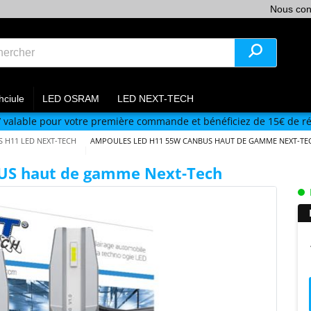
Nous con
hciule
LED OSRAM
LED NEXT-TECH
V
valable pour votre première commande et bénéficiez de 15€ de ré
 H11 LED NEXT-TECH
AMPOULES LED H11 55W CANBUS HAUT DE GAMME NEXT-TE
US haut de gamme Next-Tech