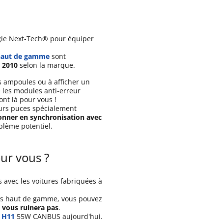
gie Next-Tech® pour équiper
haut de gamme
sont
s 2010
selon la marque.
es ampoules ou à afficher un
 les modules anti-erreur
nt là pour vous !
eurs puces spécialement
onner en synchronisation avec
oblème potentiel.
our vous ?
 avec les voitures fabriquées à
pes haut de gamme, vous pouvez
e vous ruinera pas
.
 H11
55W CANBUS aujourd'hui.