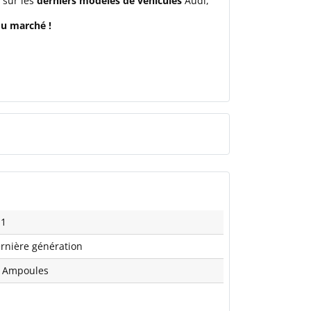
 sur les
derniers modèles de véhicules
Audi,
du marché !
11
rnière génération
 Ampoules