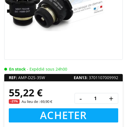
En stock
- Expédié sous 24h00
REF:
AMP-D2S-35W
EAN13:
3701107009992
55,22 €
-
+
-21%
Au lieu de :
69,90 €
ACHETER