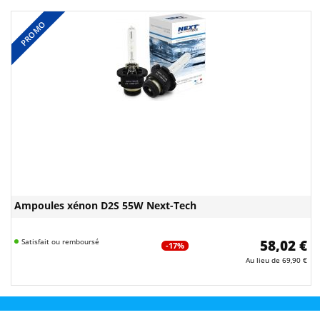
PROMO
Ampoules xénon D2S 55W Next-Tech
Satisfait ou remboursé
58,02 €
-17%
Au lieu de
69,90 €