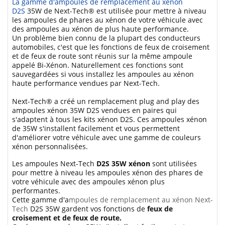
La gamme d'ampoules de remplacement au xénon
D2S
35W de Next-Tech® est utilisée pour mettre à niveau
les ampoules de phares au xénon de votre véhicule avec
des ampoules au xénon de plus haute performance.
Un problème bien connu de la plupart des conducteurs
automobiles, c'est que les fonctions de feux de croisement
et de feux de route sont réunis sur la même ampoule
appelé Bi-Xénon. Naturellement ces fonctions sont
sauvegardées si vous installez les ampoules au xénon
haute performance vendues par Next-Tech.
Next-Tech® a créé un remplacement plug and play des
ampoules xénon 35W D2S vendues en paires qui
s'adaptent à tous les kits xénon D2S. Ces ampoules xénon
de 35W s'installent facilement et vous permettent
d'améliorer votre véhicule avec une gamme de couleurs
xénon personnalisées.
Les ampoules Next-Tech
D2S 35W xénon
sont utilisées
pour mettre à niveau les ampoules xénon des phares de
votre véhicule avec des ampoules xénon plus
performantes.
Cette gamme d'a
mpoules de remplacement au xénon Next-
Tech
D2S 35W gardent vos fonctions de
feux de
croisement et de feux de route.