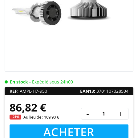
En stock -
Expédié sous 24h00
REF:
AMPL-H7-950
EAN13:
3701107028504
86,82 €
-
+
-21%
Au lieu de :
109,90 €
ACHETER