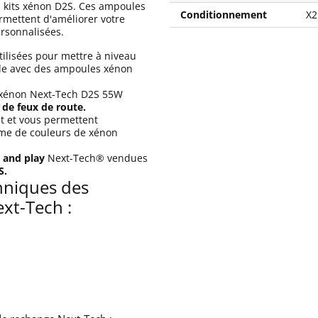
s kits xénon D2S. Ces ampoules
Conditionnement
X2
rmettent d'améliorer votre
rsonnalisées.
tilisées pour mettre à niveau
ule avec des ampoules xénon
xénon Next-Tech D2S 55W
 de feux de route.
t et vous permettent
mme de couleurs de xénon
 and play
Next-Tech® vendues
S.
chniques des
xt-Tech :