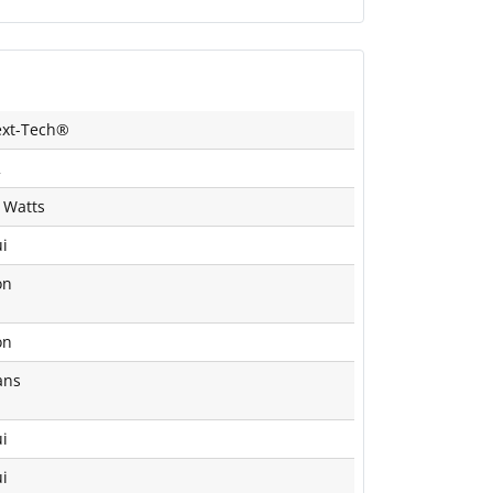
xt-Tech®
2
 Watts
i
on
on
ans
i
i