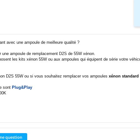
ant avec une ampoule de meilleure qualité ?
frir une ampoule de remplacement D2S de 55W xénon.
ent les kits xénon 55W ou aux ampoules qui équipent de série votre véhicule
xénon D2S 55W ou si vous souhaitez remplacer vos ampoules
xénon standard
e sont
Plug&Play
000K
ne question