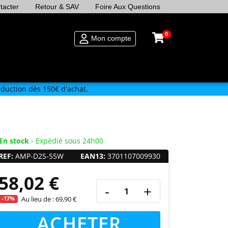
tacter
Retour & SAV
Foire Aux Questions
0
Mon compte
duction dès 150€ d'achat.
En stock
- Expédié sous 24h00
REF:
AMP-D2S-55W
EAN13:
3701107009930
58,02 €
-
+
-17%
Au lieu de :
69,90 €
ACHETER