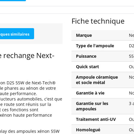
Fiche technique
iques similaires
Marque
Ne
Type de l'ampoule
D
 rechange Next-
Puissance
55
Quick start
Ou
Ampoule céramique
N
et socle métal
non D2S 55W de Next-Tech®
 de phares au xénon de votre
Garantie à vie
N
haute performance.
ucteurs automobiles, c'est que
Garantie sur les
3 
e route sont réunis sur la
ampoules
ces fonctions sont
u xénon haute performance
Traitement anti-UV
Ou
Homologué
Ou
play des ampoules xénon 55W