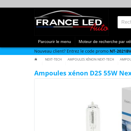
Parcourir le menu
Moteur de recherche par vé
Nouveau client?
Entrez le code promo
NT-2021B
NEXT-TECH
AMPOULES XÉNON NEXT-TECH
AMPOUL
Ampoules xénon D2S 55W Nex