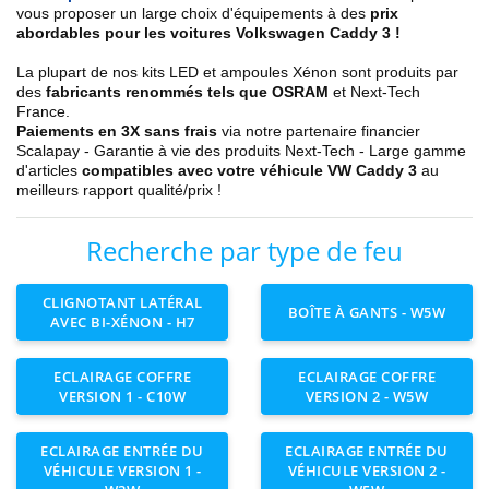
vous proposer un large choix d'équipements à des
prix
abordables pour les voitures Volkswagen Caddy 3 !
La plupart de nos kits LED et ampoules Xénon sont produits par
des
fabricants renommés tels que OSRAM
et Next-Tech
France.
Paiements en 3X sans frais
via notre partenaire financier
Scalapay - Garantie à vie des produits Next-Tech - Large gamme
d'articles
compatibles avec votre véhicule VW Caddy 3
au
meilleurs rapport qualité/prix !
Recherche par type de feu
CLIGNOTANT LATÉRAL
BOÎTE À GANTS - W5W
AVEC BI-XÉNON - H7
ECLAIRAGE COFFRE
ECLAIRAGE COFFRE
VERSION 1 - C10W
VERSION 2 - W5W
ECLAIRAGE ENTRÉE DU
ECLAIRAGE ENTRÉE DU
VÉHICULE VERSION 1 -
VÉHICULE VERSION 2 -