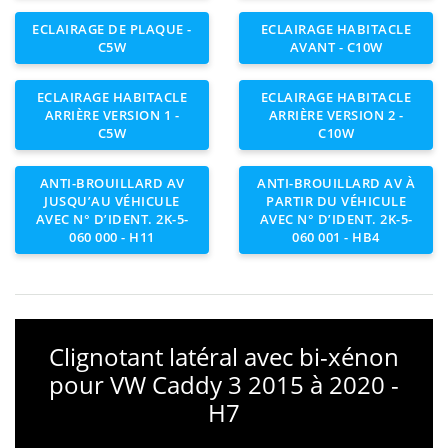
ECLAIRAGE DE PLAQUE -
ECLAIRAGE HABITACLE
C5W
AVANT - C10W
ECLAIRAGE HABITACLE
ECLAIRAGE HABITACLE
ARRIÈRE VERSION 1 -
ARRIÈRE VERSION 2 -
C5W
C10W
ANTI-BROUILLARD AV
ANTI-BROUILLARD AV À
JUSQU’AU VÉHICULE
PARTIR DU VÉHICULE
AVEC N° D’IDENT. 2K-5-
AVEC N° D’IDENT. 2K-5-
060 000 - H11
060 001 - HB4
Clignotant latéral avec bi-xénon
pour VW Caddy 3 2015 à 2020 -
H7