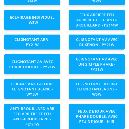
W3W
W5W
FEUX ARRIÈRE FEU
ECLAIRAGE INDIVIDUEL
ARRIÈRE ET FEU ANTI-
- W5W
BROUILLARD - P21/4W
CLIGNOTANT ARR -
CLIGNOTANT AV AVEC
PY21W
BI-XÉNON - PY21W
CLIGNOTANT AV AVEC
CLIGNOTANT AV AVEC
UN SIMPLE PHARE -
PHARE DOUBLE - PY21W
PY21W
CLIGNOTANT LATÉRAL
CLIGNOTANT LATÉRAL
CLIGNOTANT BLANC -
CLIGNOTANT JAUNE -
WY5W
W5W
ANTI-BROUILLARD ARR
FEUX DE JOUR AVEC
FEU ARRIÈRE ET FEU
PHARE DOUBLE, AVEC
ANTI-BROUILLARD -
FEU DE JOUR - H15
P21/4W