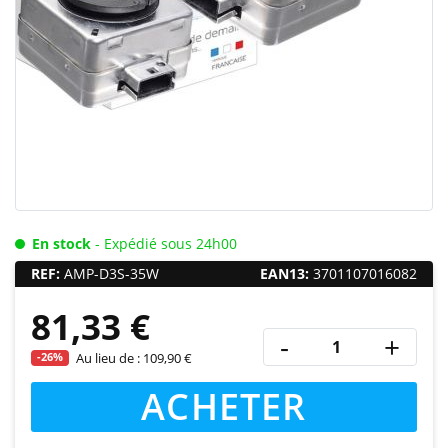
En stock
- Expédié sous 24h00
REF:
AMP-D3S-35W
EAN13:
3701107016082
81,33 €
-
+
-26%
Au lieu de :
109,90 €
ACHETER