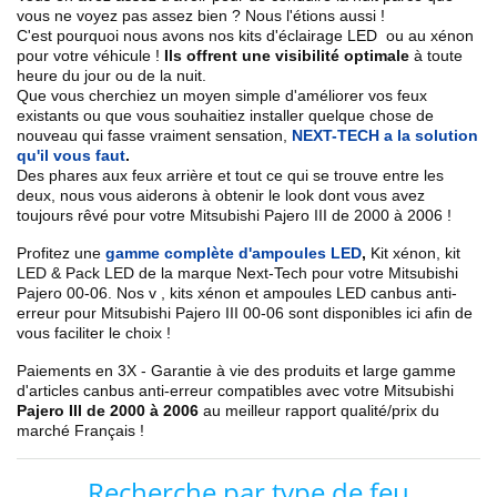
vous ne voyez pas assez bien ? Nous l'étions aussi !
C'est pourquoi nous avons nos kits d'éclairage LED ou au xénon
pour votre véhicule !
Ils offrent une visibilité optimale
à toute
heure du jour ou de la nuit.
Que vous cherchiez un
moyen simple d'améliorer vos feux
existants
ou que vous souhaitiez installer quelque chose de
nouveau qui fasse vraiment sensation,
NEXT-TECH a la solution
qu'il vous faut
.
Des phares aux feux arrière et tout ce qui se trouve entre les
deux, nous vous aiderons à obtenir le look dont vous avez
toujours rêvé pour votre
Mitsubishi
Pajero III de 2000 à 2006
!
Profitez une
gamme complète d'ampoules LED
,
Kit xénon, kit
LED & Pack LED de la marque Next-Tech pour votre
Mitsubishi
Pajero 00
-06
. Nos
v
, kits xénon et ampoules LED canbus anti-
erreur pour
Mitsubishi Pajero III 00
-06
sont disponibles ici afin de
vous faciliter le choix !
Paiements en 3X - Garantie à vie des produits et large gamme
d'articles canbus anti-erreur compatibles avec votre
Mitsubishi
Pajero III de 2000 à 2006
au meilleur rapport qualité/prix du
marché Français !
Recherche par type de feu