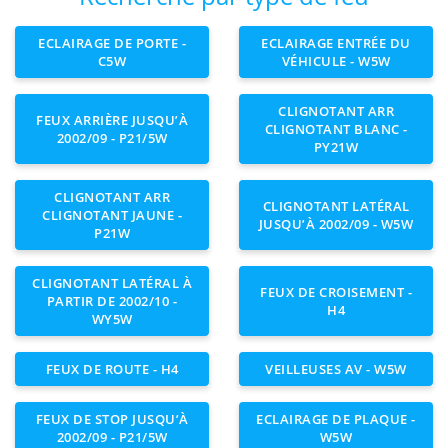
ECLAIRAGE DE PORTE -
ECLAIRAGE ENTRÉE DU
C5W
VÉHICULE - W5W
CLIGNOTANT ARR
FEUX ARRIÈRE JUSQU’À
CLIGNOTANT BLANC -
2002/09 - P21/5W
PY21W
CLIGNOTANT ARR
CLIGNOTANT LATÉRAL
CLIGNOTANT JAUNE -
JUSQU’À 2002/09 - W5W
P21W
CLIGNOTANT LATÉRAL À
FEUX DE CROISEMENT -
PARTIR DE 2002/10 -
H4
WY5W
FEUX DE ROUTE - H4
VEILLEUSES AV - W5W
FEUX DE STOP JUSQU’À
ECLAIRAGE DE PLAQUE -
2002/09 - P21/5W
W5W