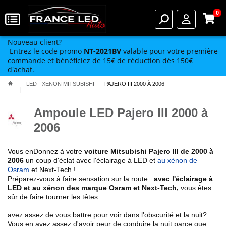
0
Nouveau client?
Entrez le code promo
NT-2021BV
valable pour votre première
commande et bénéficiez de 15€ de réduction dès 150€
d'achat.
LED - XENON MITSUBISHI
PAJERO III 2000 À 2006
Ampoule LED Pajero III 2000 à
2006
Vous enDonnez à votre
voiture Mitsubishi
Pajero III de 2000 à
2006
un coup d'éclat avec l'éclairage à LED et
au xénon de
Osram
et Next-Tech !
Préparez-vous à faire sensation sur la route :
avec l'éclairage à
LED et au xénon des marque Osram et Next-Tech
,
vous êtes
sûr de faire tourner les têtes.
avez assez de vous battre pour voir dans l'obscurité et la nuit?
Vous en avez assez d'avoir peur de conduire la nuit parce que