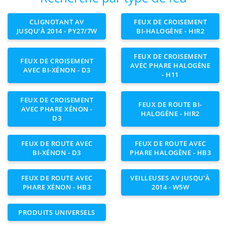
CLIGNOTANT AV
FEUX DE CROISEMENT
JUSQU’À 2014 - PY27/7W
BI-HALOGÈNE - HIR2
FEUX DE CROISEMENT
FEUX DE CROISEMENT
AVEC PHARE HALOGÈNE
AVEC BI-XÉNON - D3
- H11
FEUX DE CROISEMENT
FEUX DE ROUTE BI-
AVEC PHARE XÉNON -
HALOGÈNE - HIR2
D3
FEUX DE ROUTE AVEC
FEUX DE ROUTE AVEC
BI-XÉNON - D3
PHARE HALOGÈNE - HB3
FEUX DE ROUTE AVEC
VEILLEUSES AV JUSQU’À
PHARE XÉNON - HB3
2014 - W5W
PRODUITS UNIVERSELS