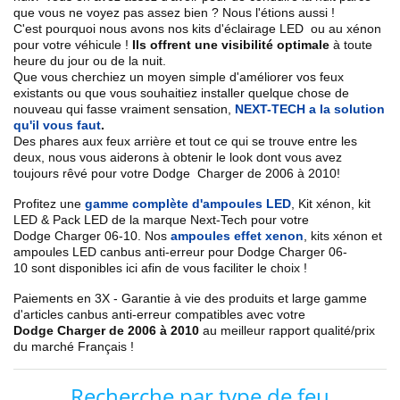
que vous ne voyez pas assez bien ? Nous l'étions aussi !
C'est pourquoi nous avons nos kits d'éclairage LED ou au xénon
pour votre véhicule !
Ils offrent une visibilité optimale
à toute
heure du jour ou de la nuit.
Que vous cherchiez un
moyen simple d'améliorer vos feux
existants
ou que vous souhaitiez installer quelque chose de
nouveau qui fasse vraiment sensation,
NEXT-TECH a la solution
qu'il vous faut
.
Des phares aux feux arrière et tout ce qui se trouve entre les
deux, nous vous aiderons à obtenir le look dont vous avez
toujours rêvé pour votre
Dodge
Charger de 2006 à 2010
!
Profitez une
gamme complète d'ampoules LED
,
Kit xénon, kit
LED & Pack LED de la marque Next-Tech pour votre
Dodge
Charger 06-10
. Nos
ampoules effet xenon
, kits xénon et
ampoules LED canbus anti-erreur pour
Dodge
Charger 06-
10
sont disponibles ici afin de vous faciliter le choix !
Paiements en 3X - Garantie à vie des produits et large gamme
d'articles canbus anti-erreur compatibles avec votre
Dodge
Charger de 2006 à 2010
au meilleur rapport qualité/prix
du marché Français !
Recherche par type de feu