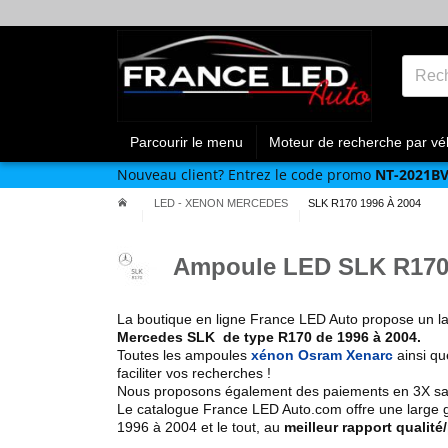
Parcourir le menu
Moteur de recherche par vé
Nouveau client?
Entrez le code promo
NT-2021B
LED - XENON MERCEDES
SLK R170 1996 À 2004
Ampoule LED SLK R170 
La boutique en ligne France LED Auto propose un 
Mercedes SLK de type
R170 de 1996 à 2004
.
Toutes les ampoules
xénon Osram Xenarc
ainsi q
faciliter vos recherches !
Nous proposons également des paiements en 3X sans 
Le catalogue France LED Auto.com offre une large
1996 à 2004
et le tout, au
meilleur rapport qualité/