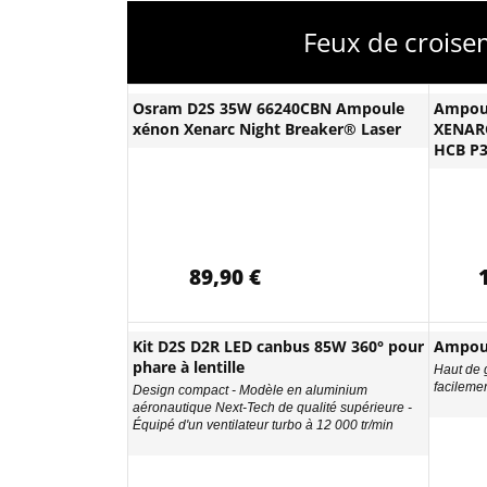
Feux de croise
Osram D2S 35W 66240CBN Ampoule
Ampou
xénon Xenarc Night Breaker® Laser
XENARC
HCB P
89,90 €
Kit D2S D2R LED canbus 85W 360° pour
Ampoul
phare à lentille
Haut de 
facileme
Design compact - Modèle en aluminium
aéronautique Next-Tech de qualité supérieure -
Équipé d'un ventilateur turbo à 12 000 tr/min