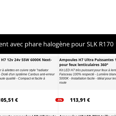
ent avec phare halogène pour SLK R170 
D H7 12v 24v 55W 6000K Next-
Ampoules H7 Ultra Puissantes
pour feux lenticulaires 360°
 à ailettes en cuivre style "radiator
Kit LED H7 très puissant pour feux à lenti
 - Doté d'un système Canbus anti-erreur
Faisceau 100% respecté - Lumière blan
ute qualité - Compact et facile à
5000K - Installation facile - Idéal pour le
route
105,51 €
113,91 €
-5%