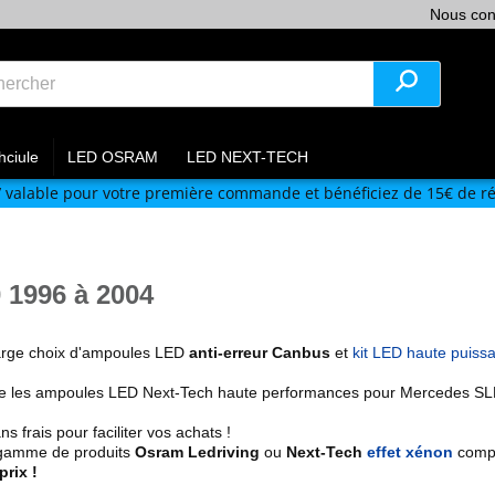
Nous con
hciule
LED OSRAM
LED NEXT-TECH
V
valable pour votre première commande et bénéficiez de 15€ de ré
1996 à 2004
large choix d'ampoules LED
anti-erreur Canbus
et
kit LED haute puiss
ue les ampoules LED Next-Tech haute performances pour
Mercedes SL
frais pour faciliter vos achats !
 gamme de produits
Osram Ledriving
ou
Next-Tech
effet xénon
compa
prix !