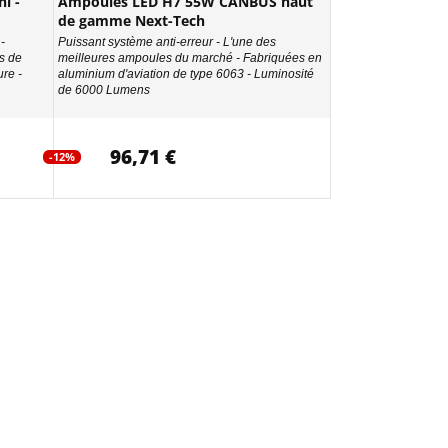
i -
Ampoules LED H7 55W CANBUS haut
de gamme Next-Tech
-
Puissant système anti-erreur - L'une des
s de
meilleures ampoules du marché - Fabriquées en
re -
aluminium d'aviation de type 6063 - Luminosité
de 6000 Lumens
96,71 €
-12%