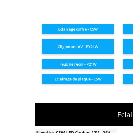
Eclairage coffre - C5W
Clignotant AV - PY21W
Feux de recul - P21W
Eclairage de plaque - C5W
Ecla
Navettes C5W LED Canbus 12V - 24V