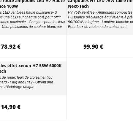
e route ampoules LED H7 Haute
Ampoules H7 LED 75W taille min
nce 100W
Next-Tech
 LED ventilées haute puissance- 3
H7 75W ventilée - Ampoules compactes 
ec une LED sur chaque coté pour offrir
Puissance d'éclairage équivalente à prè
sance maximale - Conçues pour les feux
90/100W halogène - Lumière blanche pu
- Ultra puissantes de couleur blanc pur
Pour feux de route ou de croisement
78,92 €
99,90 €
es effet xenon H7 55W 6000K
ech
x de route, feux de croisement ou
llard - Plug and Play - Offrent une
ce d'éclairage unique
14,90 €