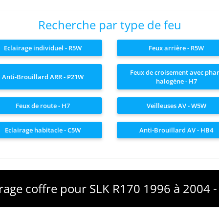
Recherche par type de feu
Eclairage individuel - R5W
Feux arrière - R5W
Feux de croisement avec pha
Anti-Brouillard ARR - P21W
halogène - H7
Feux de route - H7
Veilleuses AV - W5W
Eclairage habitacle - C5W
Anti-Brouillard AV - HB4
irage coffre pour SLK R170 1996 à 2004 