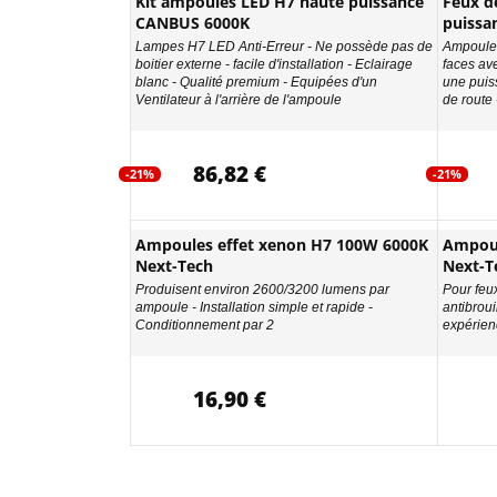
Kit ampoules LED H7 haute puissance
Feux d
CANBUS 6000K
puissa
Lampes H7 LED Anti-Erreur - Ne possède pas de
Ampoules
boitier externe - facile d'installation - Eclairage
faces av
blanc - Qualité premium - Equipées d'un
une puis
Ventilateur à l'arrière de l'ampoule
de route 
86,82 €
-21%
-21%
Ampoules effet xenon H7 100W 6000K
Ampoul
Next-Tech
Next-T
Produisent environ 2600/3200 lumens par
Pour feu
ampoule - Installation simple et rapide -
antibroui
Conditionnement par 2
expérien
16,90 €