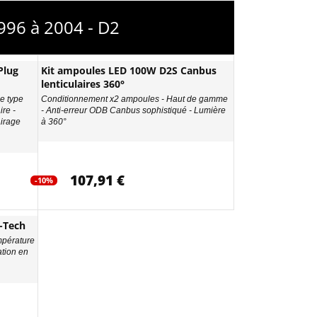
996 à 2004 - D2
Plug
Kit ampoules LED 100W D2S Canbus
lenticulaires 360°
e type
Conditionnement x2 ampoules - Haut de gamme
ire -
- Anti-erreur ODB Canbus sophistiqué - Lumière
airage
à 360°
107,91 €
-10%
-Tech
mpérature
ation en