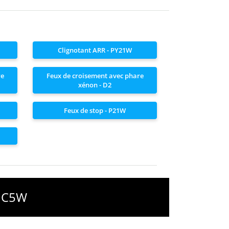
Clignotant ARR - PY21W
re
Feux de croisement avec phare
xénon - D2
Feux de stop - P21W
- C5W