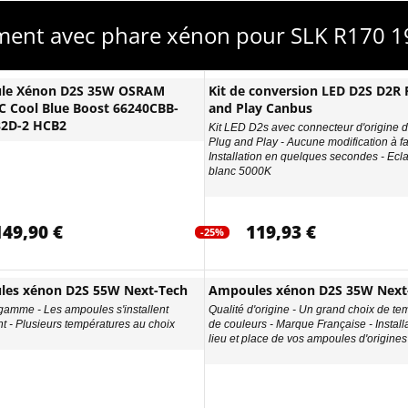
ment avec phare xénon pour SLK R170 1
le Xénon D2S 35W OSRAM
Kit de conversion LED D2S D2R 
 Cool Blue Boost 66240CBB-
and Play Canbus
32D-2 HCB2
Kit LED D2s avec connecteur d'origine d
Plug and Play - Aucune modification à fa
Installation en quelques secondes - Ecl
blanc 5000K
149,90 €
119,93 €
-25%
es xénon D2S 55W Next-Tech
Ampoules xénon D2S 35W Next
gamme - Les ampoules s'installent
Qualité d'origine - Un grand choix de te
nt - Plusieurs températures au choix
de couleurs - Marque Française - Install
lieu et place de vos ampoules d'origines