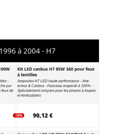
1996 à 2004 - H7
 100W
Kit LED canbus H7 85W 360 pour feux
à lentilles
lles -
Ampoules H7 LED haute performance - Anti-
che pur
erreur & Canbus - Faisceau respecté à 100% -
s feux de
Spécialement conçues pour les phares à loupes
et lenticulaires
90,12 €
-18%