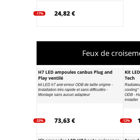
24,82 €
-17%
Feux de croisem
H7 LED ampoules canbus Plug and
Kit LE
Play ventilé
Tech
kit LED h7 anti-erreur ODB de taille origine -
Radiateur
Installation très rapide et sans difficultés -
cooling"
Montage sans aucun adapteur
ODB - Ha
installer
73,63 €
-33%
-12%