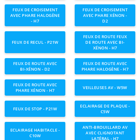
FEUX DE CROISEMENT
FEUX DE CROISEMENT
AVEC PHARE HALOGÈNE
AVEC PHARE XÉNON -
- H7
D2
FEUX DE ROUTE FEUX
FEUX DE RECUL - P21W
DE ROUTE AVEC BI-
XÉNON - H7
FEUX DE ROUTE AVEC
FEUX DE ROUTE AVEC
BI-XÉNON - D2
PHARE HALOGÈNE - H7
FEUX DE ROUTE AVEC
VEILLEUSES AV - W5W
PHARE XÉNON - H7
ECLAIRAGE DE PLAQUE -
FEUX DE STOP - P21W
C5W
ANTI-BROUILLARD AV
ECLAIRAGE HABITACLE -
AVEC CLIGNOTANT
C10W
LATÉRAL - H7