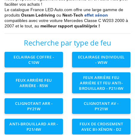
faciliter vos achats !
Le catalogue France LED Auto.com offre une large gamme de
produits
Osram Ledriving
ou
Next-Tech
effet xénon
compatibles avec votre voiture
Mercedes
Classe C W203 2000 à
2007
et le tout, au
meilleur rapport qualité/prix !
Recherche par type de feu
ECLAIRAGE COFFRE -
ECLAIRAGE INDIVIDUEL
C10W
- W5W
FEUX ARRIÈRE FEU
FEUX ARRIÈRE FEU
ARRIÈRE ET FEU ANTI-
ARRIÈRE - R5W
BROUILLARD - P21/4W
CLIGNOTANT ARR -
CLIGNOTANT AV -
PY21W
PY21W
ANTI-BROUILLARD ARR -
FEUX DE CROISEMENT
P21/4W
AVEC BI-XÉNON - D2