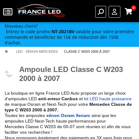
0
Nouveau client?
Entrez le code promo
NT-2021BV
valable pour votre première
commande et bénéficiez de 15€ de réduction dès 150€
d'achat.
LED - XENON MERCEDES
CLASSE C W203 2000 À 2007
Ampoule LED Classe C W203
2000 à 2007
La boutique en ligne France LED Auto propose un large choix
d'ampoules LED
anti-erreur Canbus
et
kit LED haute puissance
de marque Osram et Next-Tech pour votre
Mercedes Classe de
type
C W203 2000 à 2007
.
Toutes les ampoules
xénon Osram Xenarc
ainsi que les
ampoules LED Next-Tech haute performances pour
Mercedes Classe C W203 de 00-07
sont réunies ici afin de vous
faciliter vos recherches !
Nous proposons également des paiements en 3X sans frais pour