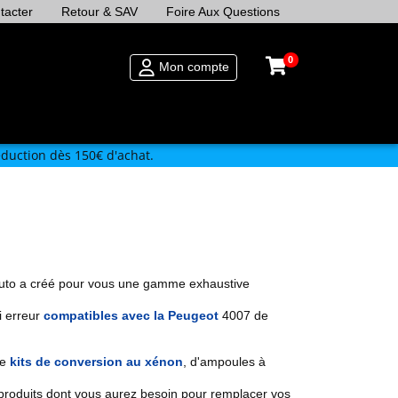
tacter
Retour & SAV
Foire Aux Questions
0
Mon compte
duction dès 150€ d'achat.
uto a créé pour vous une gamme exhaustive
i erreur
compatibles avec la Peugeot
4007 de
de
kits de conversion au xénon
,
d'ampoules à
roduits dont vous aurez besoin pour remplacer vos