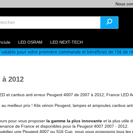
Nous con
hciule
LED OSRAM
LED NEXT-TECH
V
valable pour votre première commande et bénéficiez de 15€ de ré
 à 2012
ED et canbus anti erreur Peugeot
4007 de 2007 à 2012
; France LED A
é au meilleur prix ! Kits xénon Peugeot, lampes et ampoules canbus ant
eurs pour vous proposer
la gamme la plus innovante
et la plus utile 
ovenance de France et disponibles pour la Peugeot
4007 2007 - 2012
.
sédiez une Peugeot 4007 ou S16 Cup, nous vous proposons tous les p