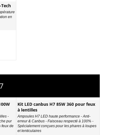
-Tech
mpérature
ation en
7
 100W
Kit LED canbus H7 85W 360 pour feux
à lentilles
lles -
Ampoules H7 LED haute performance - Anti-
che pur
erreur & Canbus - Faisceau respecté à 100% -
s feux de
Spécialement conçues pour les phares à loupes
et lenticulaires