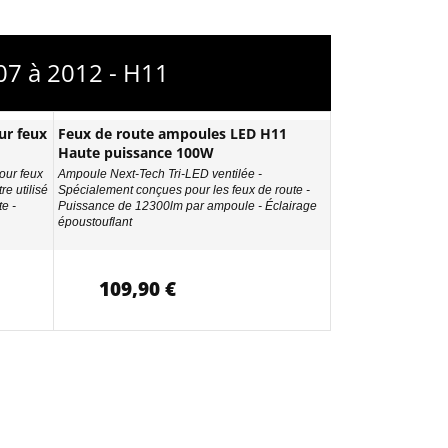
07 à 2012 - H11
ur feux
Feux de route ampoules LED H11
Haute puissance 100W
our feux
Ampoule Next-Tech Tri-LED ventilée -
re utilisé
Spécialement conçues pour les feux de route -
e -
Puissance de 12300lm par ampoule - Éclairage
époustouflant
109,90 €