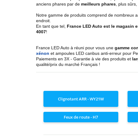
anciens phares par de
meilleurs phares
, plus sûrs,
Notre gamme de produits comprend de nombreux articl
endroit.
En tant que tel,
France LED Auto est le magasin 
4007
!
France LED Auto à réuni pour vous une
gamme co
xénon
et ampoules LED canbus anti-erreur pour Peuge
Paiements en 3X - Garantie à vie des produits et
la
qualité/prix du marché Français !
Clignotant ARR - WY21W
Feux de route - H7