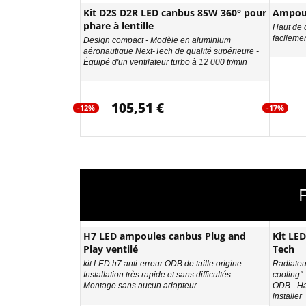
Kit D2S D2R LED canbus 85W 360° pour
Ampoul
phare à lentille
Haut de 
facileme
Design compact - Modèle en aluminium
aéronautique Next-Tech de qualité supérieure -
Équipé d'un ventilateur turbo à 12 000 tr/min
105,51 €
-12%
-17%
H7 LED ampoules canbus Plug and
Kit LE
Play ventilé
Tech
kit LED h7 anti-erreur ODB de taille origine -
Radiateur
Installation très rapide et sans difficultés -
cooling"
Montage sans aucun adapteur
ODB - Ha
installer