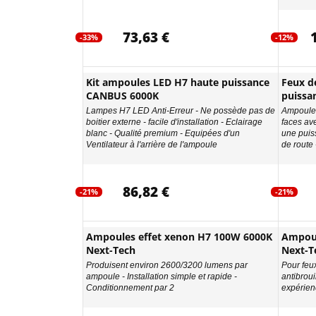
73,63 €
-33%
-12%
Kit ampoules LED H7 haute puissance
Feux d
CANBUS 6000K
puissa
Lampes H7 LED Anti-Erreur - Ne possède pas de
Ampoules
boitier externe - facile d'installation - Eclairage
faces av
blanc - Qualité premium - Equipées d'un
une puis
Ventilateur à l'arrière de l'ampoule
de route 
86,82 €
-21%
-21%
Ampoules effet xenon H7 100W 6000K
Ampoul
Next-Tech
Next-T
Produisent environ 2600/3200 lumens par
Pour feu
ampoule - Installation simple et rapide -
antibroui
Conditionnement par 2
expérien