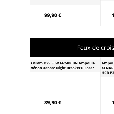
99,90 €
Feux de croi
Osram D2S 35W 66240CBN Ampoule
Ampou
xénon Xenarc Night Breaker® Laser
XENARC
HCB P
89,90 €