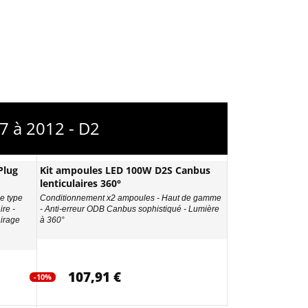
7 à 2012 - D2
Plug
Kit ampoules LED 100W D2S Canbus
lenticulaires 360°
e type
Conditionnement x2 ampoules - Haut de gamme
ire -
- Anti-erreur ODB Canbus sophistiqué - Lumière
airage
à 360°
107,91 €
-10%