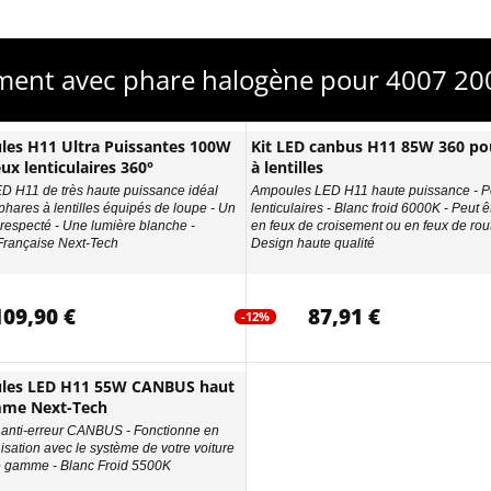
ment avec phare halogène pour 4007 20
es H11 Ultra Puissantes 100W
Kit LED canbus H11 85W 360 po
ux lenticulaires 360°
à lentilles
ED H11 de très haute puissance idéal
Ampoules LED H11 haute puissance - P
phares à lentilles équipés de loupe - Un
lenticulaires - Blanc froid 6000K - Peut êt
 respecté - Une lumière blanche -
en feux de croisement ou en feux de rout
rançaise Next-Tech
Design haute qualité
109,90 €
87,91 €
-12%
les LED H11 55W CANBUS haut
mme Next-Tech
anti-erreur CANBUS - Fonctionne en
isation avec le système de votre voiture
e gamme - Blanc Froid 5500K