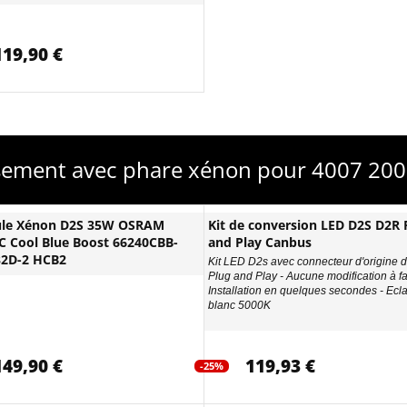
119,90 €
sement avec phare xénon pour 4007 200
le Xénon D2S 35W OSRAM
Kit de conversion LED D2S D2R 
 Cool Blue Boost 66240CBB-
and Play Canbus
32D-2 HCB2
Kit LED D2s avec connecteur d'origine d
Plug and Play - Aucune modification à fa
Installation en quelques secondes - Ecl
blanc 5000K
149,90 €
119,93 €
-25%