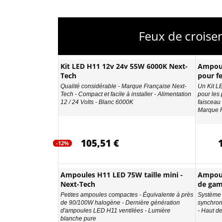
Feux de croise
Kit LED H11 12v 24v 55W 6000K Next-
Ampoul
Tech
pour fe
Qualité considérable - Marque Française Next-
Un Kit L
Tech - Compact et facile à installer - Alimentation
pour les 
12 / 24 Volts - Blanc 6000K
faisceau
Marque F
105,51 €
-12%
Ampoules H11 LED 75W taille mini -
Ampou
Next-Tech
de ga
Petites ampoules compactes - Équivalente à près
Système 
de 90/100W halogène - Dernière génération
synchron
d'ampoules LED H11 ventilées - Lumière
- Haut d
blanche pure