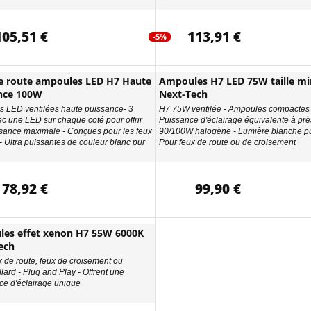
105,51 €
113,91 €
-5%
e route ampoules LED H7 Haute
Ampoules H7 LED 75W taille min
nce 100W
Next-Tech
 LED ventilées haute puissance- 3
H7 75W ventilée - Ampoules compactes 
ec une LED sur chaque coté pour offrir
Puissance d'éclairage équivalente à prè
sance maximale - Conçues pour les feux
90/100W halogène - Lumière blanche pu
- Ultra puissantes de couleur blanc pur
Pour feux de route ou de croisement
78,92 €
99,90 €
es effet xenon H7 55W 6000K
ech
x de route, feux de croisement ou
llard - Plug and Play - Offrent une
ce d'éclairage unique