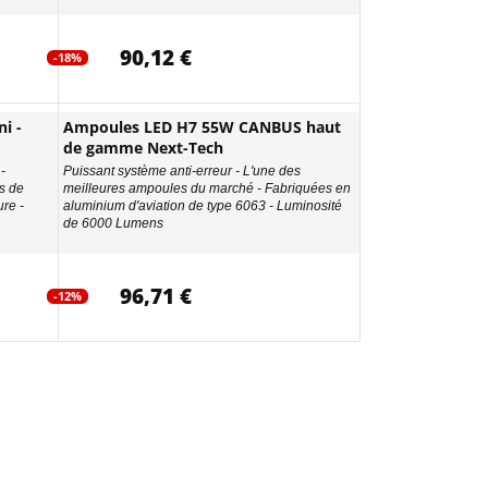
90,12 €
-18%
i -
Ampoules LED H7 55W CANBUS haut
de gamme Next-Tech
-
Puissant système anti-erreur - L'une des
s de
meilleures ampoules du marché - Fabriquées en
re -
aluminium d'aviation de type 6063 - Luminosité
de 6000 Lumens
96,71 €
-12%