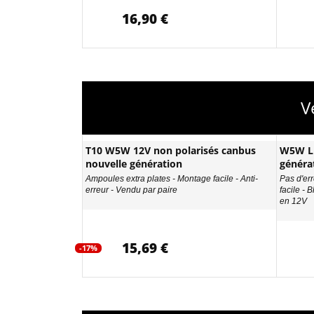
16,90 €
V
T10 W5W 12V non polarisés canbus
W5W LE
nouvelle génération
généra
Ampoules extra plates - Montage facile - Anti-
Pas d'err
erreur - Vendu par paire
facile - 
en 12V
15,69 €
-17%