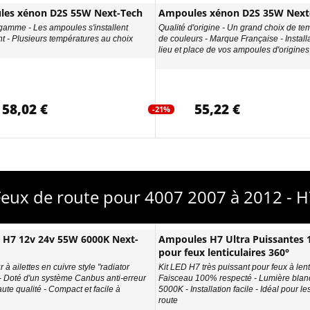
es xénon D2S 55W Next-Tech
Ampoules xénon D2S 35W Next
gamme - Les ampoules s'installent
Qualité d'origine - Un grand choix de te
nt - Plusieurs températures au choix
de couleurs - Marque Française - Install
lieu et place de vos ampoules d'origines
58,02 €
55,22 €
-21%
Feux de route pour 4007 2007 à 2012 - H
D H7 12v 24v 55W 6000K Next-
Ampoules H7 Ultra Puissantes
pour feux lenticulaires 360°
 à ailettes en cuivre style "radiator
Kit LED H7 très puissant pour feux à lenti
 - Doté d'un système Canbus anti-erreur
Faisceau 100% respecté - Lumière blan
ute qualité - Compact et facile à
5000K - Installation facile - Idéal pour le
route