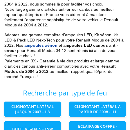
2004 à 2012
, nous sommes là pour faciliter vos choix.
Notre large gamme d'articles anti-erreur canbus au meilleur
rapport qualité/prix en France vous aideront à maintenir
facilement l'apparence sophistiquée de votre véhicule Renault
Modus de 2004 à 2012
.
Adoptez une gamme complète d'ampoules LED, Kit xénon, kit
LED & Pack LED Next-Tech pour votre Renault
Modus de 2004 à
2012
. Nos
ampoules xénon
et
ampoules LED canbus anti-
erreur
pour Renault Modus 04-12 sont réunis ici afin de vous
faciliter le choix !
Paiements en 3X - Garantie à vie des produits et large gamme
d'articles canbus anti-erreur compatibles avec votre
Renault
Modus de 2004 à 2012
au meilleur rapport qualité/prix du
marché Français !
Recherche par type de feu
CLIGNOTANT LATÉRAL
CLIGNOTANT LATÉRAL À
JUSQU’À 2007 - H8
PARTIR DE 2008 - H1
ECLAIRAGE COFFRE -
BOÎTE À GANTS - C5W