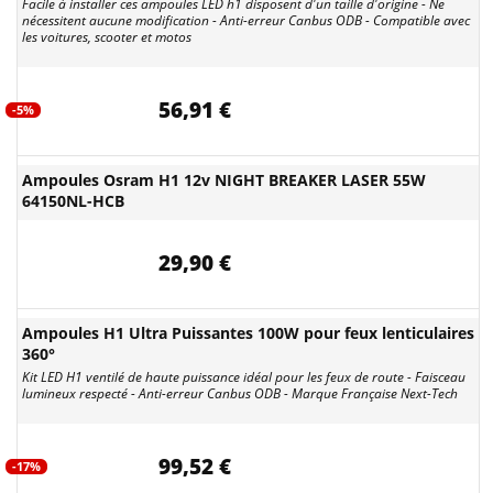
Facile à installer ces ampoules LED h1 disposent d'un taille d'origine - Ne
nécessitent aucune modification - Anti-erreur Canbus ODB - Compatible avec
les voitures, scooter et motos
56,91 €
-5%
Ampoules Osram H1 12v NIGHT BREAKER LASER 55W
64150NL-HCB
29,90 €
Ampoules H1 Ultra Puissantes 100W pour feux lenticulaires
360°
Kit LED H1 ventilé de haute puissance idéal pour les feux de route - Faisceau
lumineux respecté - Anti-erreur Canbus ODB - Marque Française Next-Tech
99,52 €
-17%