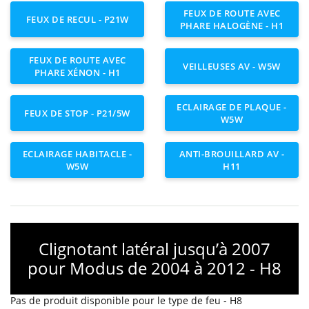
FEUX DE ROUTE AVEC
FEUX DE RECUL - P21W
PHARE HALOGÈNE - H1
FEUX DE ROUTE AVEC
VEILLEUSES AV - W5W
PHARE XÉNON - H1
ECLAIRAGE DE PLAQUE -
FEUX DE STOP - P21/5W
W5W
ECLAIRAGE HABITACLE -
ANTI-BROUILLARD AV -
W5W
H11
Clignotant latéral jusqu’à 2007
pour Modus de 2004 à 2012 - H8
Pas de produit disponible pour le type de feu - H8