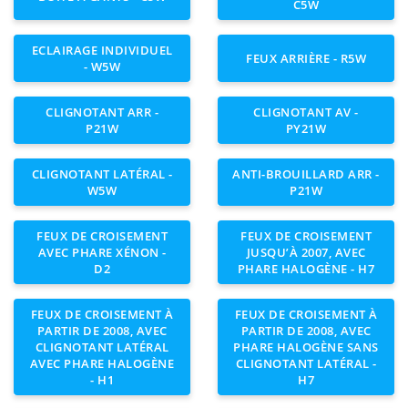
C5W
ECLAIRAGE INDIVIDUEL
FEUX ARRIÈRE - R5W
- W5W
CLIGNOTANT ARR -
CLIGNOTANT AV -
P21W
PY21W
CLIGNOTANT LATÉRAL -
ANTI-BROUILLARD ARR -
W5W
P21W
FEUX DE CROISEMENT
FEUX DE CROISEMENT
AVEC PHARE XÉNON -
JUSQU’À 2007, AVEC
D2
PHARE HALOGÈNE - H7
FEUX DE CROISEMENT À
FEUX DE CROISEMENT À
PARTIR DE 2008, AVEC
PARTIR DE 2008, AVEC
CLIGNOTANT LATÉRAL
PHARE HALOGÈNE SANS
AVEC PHARE HALOGÈNE
CLIGNOTANT LATÉRAL -
- H1
H7