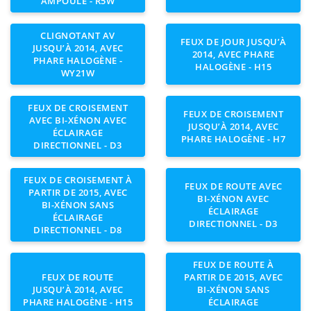
AMPOULE - R5W
CLIGNOTANT AV
FEUX DE JOUR JUSQU’À
JUSQU’À 2014, AVEC
2014, AVEC PHARE
PHARE HALOGÈNE -
HALOGÈNE - H15
WY21W
FEUX DE CROISEMENT
FEUX DE CROISEMENT
AVEC BI-XÉNON AVEC
JUSQU’À 2014, AVEC
ÉCLAIRAGE
PHARE HALOGÈNE - H7
DIRECTIONNEL - D3
FEUX DE CROISEMENT À
FEUX DE ROUTE AVEC
PARTIR DE 2015, AVEC
BI-XÉNON AVEC
BI-XÉNON SANS
ÉCLAIRAGE
ÉCLAIRAGE
DIRECTIONNEL - D3
DIRECTIONNEL - D8
FEUX DE ROUTE À
FEUX DE ROUTE
PARTIR DE 2015, AVEC
JUSQU’À 2014, AVEC
BI-XÉNON SANS
PHARE HALOGÈNE - H15
ÉCLAIRAGE