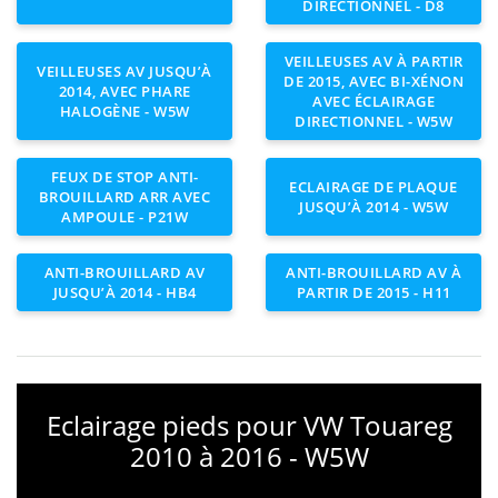
DIRECTIONNEL - D8
VEILLEUSES AV À PARTIR
VEILLEUSES AV JUSQU’À
DE 2015, AVEC BI-XÉNON
2014, AVEC PHARE
AVEC ÉCLAIRAGE
HALOGÈNE - W5W
DIRECTIONNEL - W5W
FEUX DE STOP ANTI-
ECLAIRAGE DE PLAQUE
BROUILLARD ARR AVEC
JUSQU’À 2014 - W5W
AMPOULE - P21W
ANTI-BROUILLARD AV
ANTI-BROUILLARD AV À
JUSQU’À 2014 - HB4
PARTIR DE 2015 - H11
Eclairage pieds pour VW Touareg
2010 à 2016 - W5W