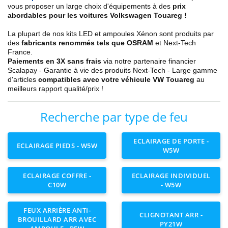
vous proposer un large choix d'équipements à des
prix
abordables pour les voitures Volkswagen Touareg !
La plupart de nos kits LED et ampoules Xénon sont produits par
des
fabricants renommés tels que OSRAM
et Next-Tech
France.
Paiements en 3X sans frais
via notre partenaire financier
Scalapay - Garantie à vie des produits Next-Tech - Large gamme
d'articles
compatibles avec votre véhicule VW Touareg
au
meilleurs rapport qualité/prix !
Recherche par type de feu
ECLAIRAGE DE PORTE -
ECLAIRAGE PIEDS - W5W
W5W
ECLAIRAGE COFFRE -
ECLAIRAGE INDIVIDUEL
C10W
- W5W
FEUX ARRIÈRE ANTI-
CLIGNOTANT ARR -
BROUILLARD ARR AVEC
PY21W