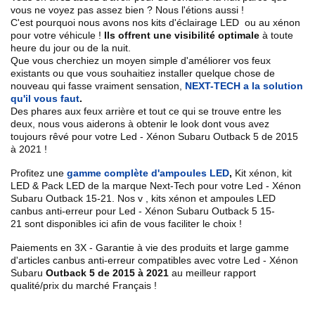
vous ne voyez pas assez bien ? Nous l'étions aussi !
C'est pourquoi nous avons nos kits d'éclairage LED ou au xénon
pour votre véhicule !
Ils offrent une visibilité optimale
à toute
heure du jour ou de la nuit.
Que vous cherchiez un
moyen simple d'améliorer vos feux
existants
ou que vous souhaitiez installer quelque chose de
nouveau qui fasse vraiment sensation,
NEXT-TECH a la solution
qu'il vous faut
.
Des phares aux feux arrière et tout ce qui se trouve entre les
deux, nous vous aiderons à obtenir le look dont vous avez
toujours rêvé pour votre
Led - Xénon Subaru
Outback 5 de 2015
à 2021
!
Profitez une
gamme
complète d'ampoules LED
,
Kit xénon, kit
LED & Pack LED de la marque Next-Tech pour votre
Led - Xénon
Subaru Outback
15-21
. Nos
v
, kits xénon et ampoules LED
canbus anti-erreur pour
Led - Xénon Subaru Outback 5
15-
21
sont disponibles ici afin de vous faciliter le choix !
Paiements en 3X - Garantie à vie des produits et large gamme
d'articles canbus anti-erreur compatibles avec votre
Led - Xénon
Subaru
Outback 5 de 2015 à 2021
au meilleur rapport
qualité/prix du marché Français !