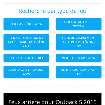
Recherche par type de feu
CLIGNOTANT ARR -
FEUX ARRIÈRE - W5W
WY21W
FEUX DE CROISEMENT
FEUX DE CROISEMENT
AVEC PHARE HALOGÈNE
AVEC PHARE XÉNON -
- H7
D2
FEUX DE ROUTE - HB3
VEILLEUSES AV - W5W
ECLAIRAGE DE PLAQUE -
ANTI-BROUILLARD AV -
W5W
H11
Feux arrière pour Outback 5 2015