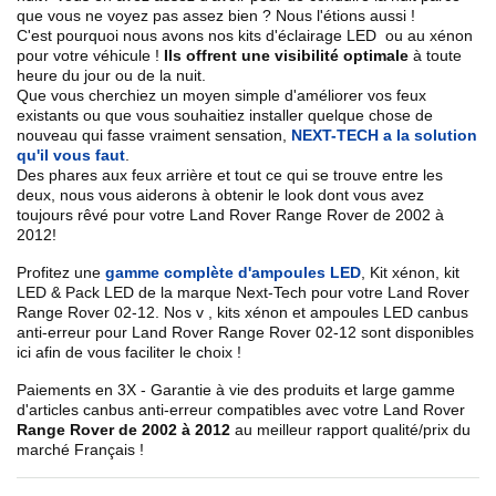
que vous ne voyez pas assez bien ? Nous l'étions aussi !
C'est pourquoi nous avons nos kits d'éclairage LED ou au xénon
pour votre véhicule !
Ils offrent une visibilité optimale
à toute
heure du jour ou de la nuit.
Que vous cherchiez un
moyen simple d'améliorer vos feux
existants
ou que vous souhaitiez installer quelque chose de
nouveau qui fasse vraiment sensation,
NEXT-TECH a la solution
qu'il vous faut
.
Des phares aux feux arrière et tout ce qui se trouve entre les
deux, nous vous aiderons à obtenir le look dont vous avez
toujours rêvé pour votre
Land Rover
Range Rover de 2002 à
2012
!
Profitez une
gamme complète d'ampoules LED
,
Kit xénon, kit
LED & Pack LED de la marque Next-Tech pour votre
Land Rover
Range Rover 02
-12
. Nos
v
, kits xénon et ampoules LED canbus
anti-erreur pour
Land Rover Range Rover
02-12
sont disponibles
ici afin de vous faciliter le choix !
Paiements en 3X - Garantie à vie des produits et large gamme
d'articles canbus anti-erreur compatibles avec votre
Land Rover
Range Rover de 2002 à 2012
au meilleur rapport qualité/prix du
marché Français !