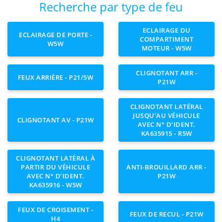
Recherche par type de feu
ECLAIRAGE DU
ECLAIRAGE DE PORTE -
COMPARTIMENT
W5W
MOTEUR - W5W
CLIGNOTANT ARR -
FEUX ARRIÈRE - P21/5W
P21W
CLIGNOTANT LATÉRAL
JUSQU’AU VÉHICULE
CLIGNOTANT AV - P21W
AVEC N° D’IDENT.
KA635915 - R5W
CLIGNOTANT LATÉRAL À
PARTIR DU VÉHICULE
ANTI-BROUILLARD ARR -
AVEC N° D’IDENT.
P21W
KA635916 - W5W
FEUX DE CROISEMENT -
FEUX DE RECUL - P21W
H4