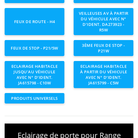
VEILLEUSES AV À PARTIR
DU VÉHICULE AVEC N°
FEUX DE ROUTE - H4
D’IDENT. DA273923 -
R5W
3ÈME FEUX DE STOP -
FEUX DE STOP - P21/5W
P21W
ECLAIRAGE HABITACLE
ECLAIRAGE HABITACLE
JUSQU’AU VÉHICULE
À PARTIR DU VÉHICULE
AVEC N° D’IDENT.
AVEC N° D’IDENT.
JA615798 - C10W
JA615799 - C5W
PRODUITS UNIVERSELS
Eclairage de porte pour Range