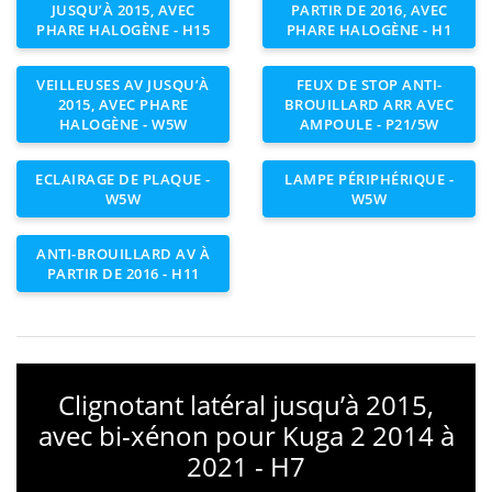
JUSQU’À 2015, AVEC
PARTIR DE 2016, AVEC
PHARE HALOGÈNE - H15
PHARE HALOGÈNE - H1
VEILLEUSES AV JUSQU’À
FEUX DE STOP ANTI-
2015, AVEC PHARE
BROUILLARD ARR AVEC
HALOGÈNE - W5W
AMPOULE - P21/5W
ECLAIRAGE DE PLAQUE -
LAMPE PÉRIPHÉRIQUE -
W5W
W5W
ANTI-BROUILLARD AV À
PARTIR DE 2016 - H11
Clignotant latéral jusqu’à 2015,
avec bi-xénon pour Kuga 2 2014 à
2021 - H7