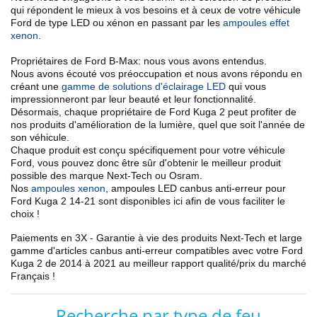
qui répondent le mieux à vos besoins et à ceux de votre véhicule
Ford de type LED ou xénon en passant par les
ampoules effet
xenon
.
Propriétaires de Ford B-Max: nous vous avons entendus.
Nous avons écouté vos préoccupation et nous avons répondu en
créant une
gamme de solutions d'éclairage LED
qui vous
impressionneront par leur beauté et leur fonctionnalité.
Désormais, chaque propriétaire de Ford
Kuga 2
peut profiter de
nos
produits d'amélioration de la lumière
, quel que soit l'année de
son véhicule.
Chaque produit est conçu spécifiquement pour votre véhicule
Ford, vous pouvez donc être sûr d'obtenir le meilleur produit
possible des marque Next-Tech ou Osram.
Nos
ampoules xenon
, ampoules LED canbus anti-erreur
pour
Ford
Kuga 2
14-21
sont disponibles ici afin de vous faciliter le
choix !
Paiements en 3X - Garantie à vie des produits Next-Tech et large
gamme d'articles
canbus anti-erreur
compatibles avec votre
Ford
Kuga 2 de 2014 à 2021
au meilleur rapport qualité/prix du marché
Français !
Recherche par type de feu