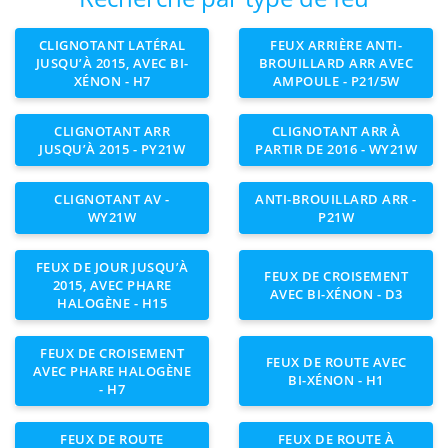
CLIGNOTANT LATÉRAL
FEUX ARRIÈRE ANTI-
JUSQU’À 2015, AVEC BI-
BROUILLARD ARR AVEC
XÉNON - H7
AMPOULE - P21/5W
CLIGNOTANT ARR
CLIGNOTANT ARR À
JUSQU’À 2015 - PY21W
PARTIR DE 2016 - WY21W
CLIGNOTANT AV -
ANTI-BROUILLARD ARR -
WY21W
P21W
FEUX DE JOUR JUSQU’À
FEUX DE CROISEMENT
2015, AVEC PHARE
AVEC BI-XÉNON - D3
HALOGÈNE - H15
FEUX DE CROISEMENT
FEUX DE ROUTE AVEC
AVEC PHARE HALOGÈNE
BI-XÉNON - H1
- H7
FEUX DE ROUTE
FEUX DE ROUTE À