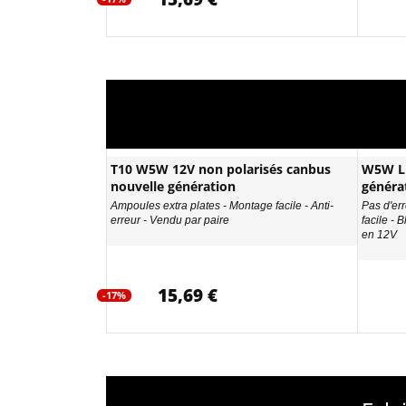
T10 W5W 12V non polarisés canbus
W5W LE
nouvelle génération
généra
Ampoules extra plates - Montage facile - Anti-
Pas d'err
erreur - Vendu par paire
facile - 
en 12V
15,69 €
-17%