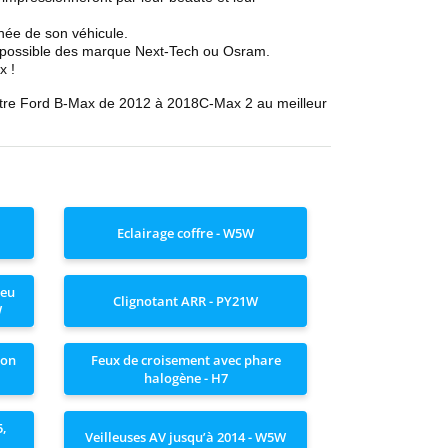
nnée de son véhicule.
it possible des marque Next-Tech ou Osram.
x !
tre
Ford
B-Max de 2012 à 2018
C-Max 2
au meilleur
Eclairage coffre - W5W
Feu
Clignotant ARR - PY21W
W
non
Feux de croisement avec phare
halogène - H7
5,
Veilleuses AV jusqu’à 2014 - W5W