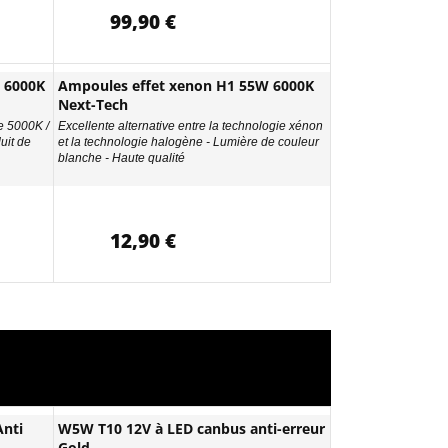
99,90 €
 6000K
Ampoules effet xenon H1 55W 6000K
Next-Tech
e 5000K /
Excellente alternative entre la technologie xénon
uit de
et la technologie halogène - Lumière de couleur
blanche - Haute qualité
12,90 €
nti
W5W T10 12V à LED canbus anti-erreur
Gold