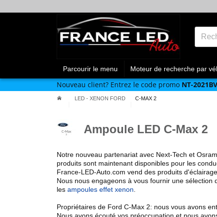
Parcourir le menu
Moteur de recherche par vé
Nouveau client?
Entrez le code promo
NT-2021B
LED - XENON FORD
C-MAX 2
Ampoule LED C-Max 2
Notre nouveau partenariat avec Next-Tech et Osra
produits sont maintenant disponibles pour les cond
France-LED-Auto.com vend des produits
d'éclairag
Nous nous engageons à vous fournir une sélection d
les
ampoules effet xenon
.
Propriétaires de Ford
C-Max 2
: nous vous avons en
Nous avons écouté vos préoccupation et nous avon