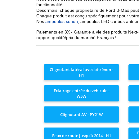
fonctionnalité.
Désormais, chaque propriétaire de Ford B-Max peut
Chaque produit est conçu spécifiquement pour votre
Nos
ampoules xenon
, ampoules LED canbus anti-er
Paiements en 3X - Garantie à vie des produits Next
rapport qualité/prix du marché Français !
Clignotant latéral avec bi-xénon -
H1
Eclairage entrée du véhicule -
W5W
Clignotant AV - PY21W
F
Feux de route jusqu’à 2014 - H1