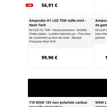
56,91 €
-5%
Ampoules H1 LED 75W taille mini -
Ampou
Next-Tech
de ga
Kit LED H1 75W - Haute puissance- Ventilée -
Kit LED 
Petites tailles - Lumière blanche pur - Pour feux
haut nive
de croisement ou feux de route - Marque
gamme
Française Next-Tech
99,90 €
T10 W5W 12V non polarisés canbus
W5W LE
nouvelle génération
généra