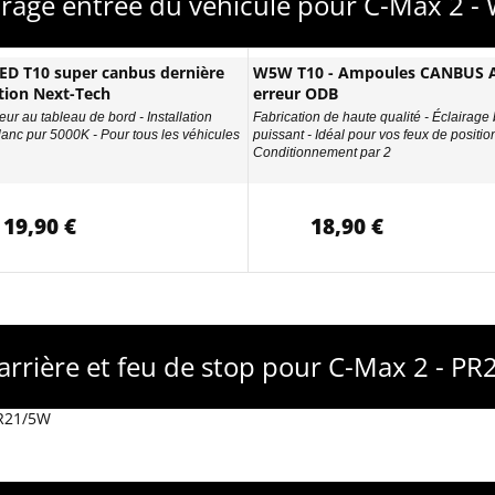
irage entrée du véhicule pour C-Max 2 
D T10 super canbus dernière
W5W T10 - Ampoules CANBUS A
tion Next-Tech
erreur ODB
eur au tableau de bord - Installation
Fabrication de haute qualité - Éclairage
Blanc pur 5000K - Pour tous les véhicules
puissant - Idéal pour vos feux de position
Conditionnement par 2
19,90 €
18,90 €
arrière et feu de stop pour C-Max 2 - P
PR21/5W