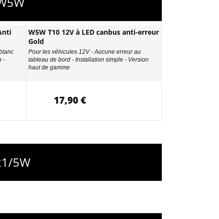
- W5W
nti
W5W T10 12V à LED canbus anti-erreur
Gold
 blanc
Pour les véhicules 12V - Aucune erreur au
 -
tableau de bord - Installation simple - Version
haut de gamme
17,90 €
R21/5W