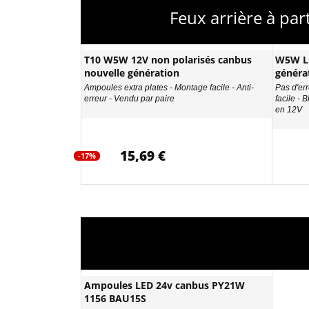
Feux arrière à par
T10 W5W 12V non polarisés canbus
W5W LE
nouvelle génération
généra
Ampoules extra plates - Montage facile - Anti-
Pas d'err
erreur - Vendu par paire
facile - 
en 12V
15,69 €
-17%
Ampoules LED 24v canbus PY21W
1156 BAU15S