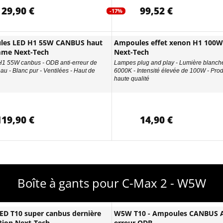
29,90 €
99,52 €
-17%
les LED H1 55W CANBUS haut
Ampoules effet xenon H1 100W
mme Next-Tech
Next-Tech
H1 55W canbus - ODB anti-erreur de
Lampes plug and play - Lumière blanch
au - Blanc pur - Ventilées - Haut de
6000K - Intensité élevée de 100W - Prod
haute qualité
119,90 €
14,90 €
Boîte à gants pour C-Max 2 - W5W
D T10 super canbus dernière
W5W T10 - Ampoules CANBUS A
tion Next-Tech
erreur ODB