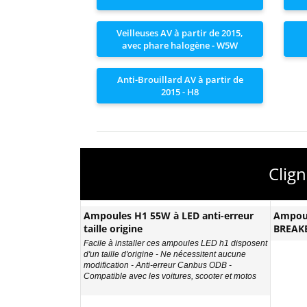
Veilleuses AV à partir de 2015,
avec phare halogène - W5W
Anti-Brouillard AV à partir de
2015 - H8
Clign
Ampoules H1 55W à LED anti-erreur
Ampou
taille origine
BREAK
Facile à installer ces ampoules LED h1 disposent
d'un taille d'origine - Ne nécessitent aucune
modification - Anti-erreur Canbus ODB -
Compatible avec les voitures, scooter et motos