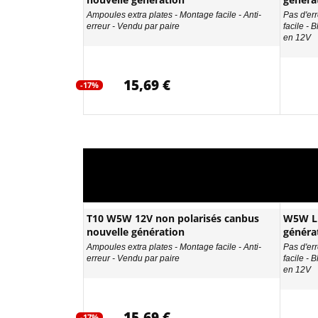
Ampoules extra plates - Montage facile - Anti-
Pas d'err
erreur - Vendu par paire
facile - 
en 12V
15,69 €
-17%
T10 W5W 12V non polarisés canbus
W5W LE
nouvelle génération
généra
Ampoules extra plates - Montage facile - Anti-
Pas d'err
erreur - Vendu par paire
facile - 
en 12V
15,69 €
-17%