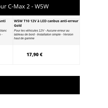
 pour C-Max 2 - W5W
nti
W5W T10 12V à LED canbus anti-erreur
Gold
 blanc
Pour les véhicules 12V - Aucune erreur au
 -
tableau de bord - Installation simple - Version
haut de gamme
17,90 €