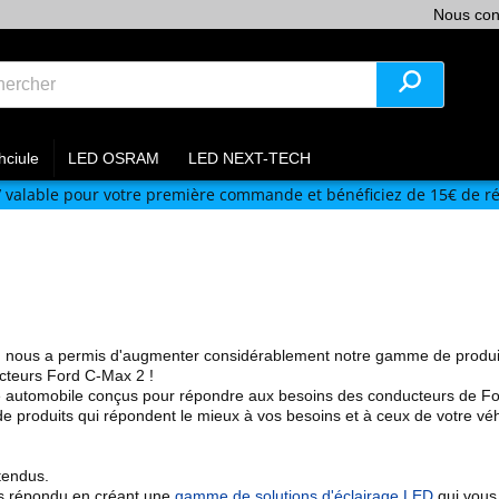
Nous con
hciule
LED OSRAM
LED NEXT-TECH
V
valable pour votre première commande et bénéficiez de 15€ de ré
m nous a permis
d'augmenter considérablement notre gamme de produi
ucteurs Ford
C-Max 2
!
e automobile
conçus pour répondre aux besoins des conducteurs de
F
e produits qui répondent le mieux à vos besoins et à ceux de votre v
tendus.
s répondu en créant une
gamme de solutions d'éclairage LED
qui vous 