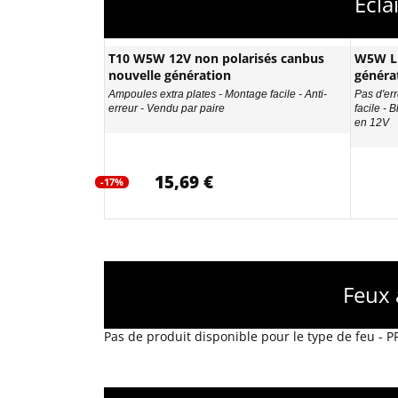
Ecla
T10 W5W 12V non polarisés canbus
W5W LE
nouvelle génération
généra
Ampoules extra plates - Montage facile - Anti-
Pas d'err
erreur - Vendu par paire
facile - 
en 12V
15,69 €
-17%
Feux 
Pas de produit disponible pour le type de feu - 