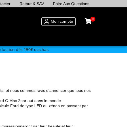
tacter
Retour & SAV
Foire Aux Questions
0
Mon compte
duction dès 150€ d'achat.
ts
, et nous sommes ravis d'annoncer que tous nos
ord
C-Max 2
partout dans le monde.
éhicule Ford de type LED ou xénon en passant par
impressionneront par leur beauté et leur