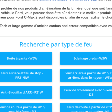
 profiter de nos
produits d'amélioration de la lumière
, quel que soit l'a
 véhicule Ford, vous pouvez donc être sûr d'obtenir le meilleur produ
reur
pour
Ford
C-Max 2
sont disponibles ici afin de vous faciliter le choi
-Tech et large gamme d'articles
canbus anti-erreur
compatibles avec vo
Recherche par type de feu
Boîte à gants - W5W
Eclairage pieds - W5W
Feux arrière et feu de stop -
Feux arrière à partir de 2015, 
PR21/5W
arrière, dans le hayon - W5
Feux de croisement avec bi-xé
Anti-Brouillard ARR - P21W
- D3
eux de route à partir de 2015,
Feux de route à partir de 201
avec bi-xénon - D3
avec phare halogène - H1