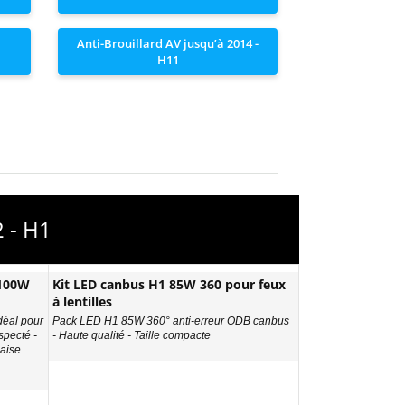
Anti-Brouillard AV jusqu’à 2014 -
H11
2 - H1
 100W
Kit LED canbus H1 85W 360 pour feux
à lentilles
déal pour
Pack LED H1 85W 360° anti-erreur ODB canbus
specté -
- Haute qualité - Taille compacte
aise