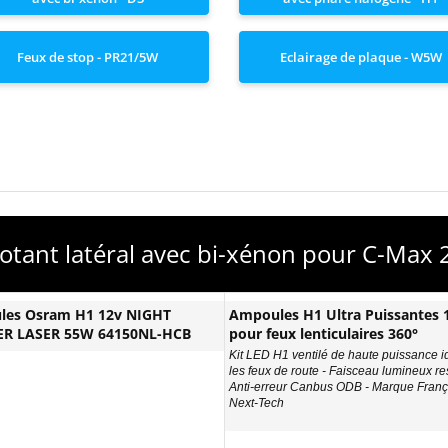
Feux de stop - PR21/5W
Eclairage de plaque - W5W
otant latéral avec bi-xénon pour C-Max 
les Osram H1 12v NIGHT
Ampoules H1 Ultra Puissantes
ER LASER 55W 64150NL-HCB
pour feux lenticulaires 360°
Kit LED H1 ventilé de haute puissance i
les feux de route - Faisceau lumineux re
Anti-erreur Canbus ODB - Marque Franç
Next-Tech