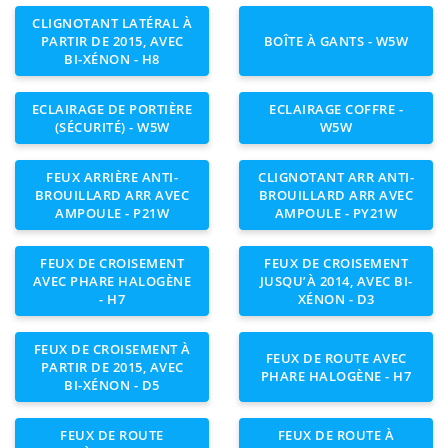
CLIGNOTANT LATÉRAL À
PARTIR DE 2015, AVEC
BOÎTE À GANTS - W5W
BI-XÉNON - H8
ECLAIRAGE DE PORTIÈRE
ECLAIRAGE COFFRE -
(SÉCURITÉ) - W5W
W5W
FEUX ARRIÈRE ANTI-
CLIGNOTANT ARR ANTI-
BROUILLARD ARR AVEC
BROUILLARD ARR AVEC
AMPOULE - P21W
AMPOULE - PY21W
FEUX DE CROISEMENT
FEUX DE CROISEMENT
AVEC PHARE HALOGÈNE
JUSQU’À 2014, AVEC BI-
- H7
XÉNON - D3
FEUX DE CROISEMENT À
FEUX DE ROUTE AVEC
PARTIR DE 2015, AVEC
PHARE HALOGÈNE - H7
BI-XÉNON - D5
FEUX DE ROUTE
FEUX DE ROUTE À