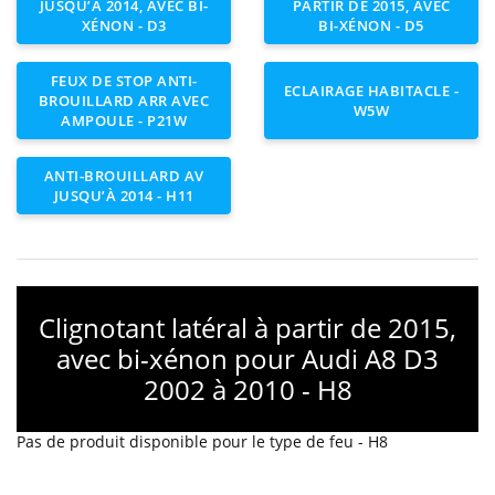
JUSQU’À 2014, AVEC BI-
PARTIR DE 2015, AVEC
XÉNON - D3
BI-XÉNON - D5
FEUX DE STOP ANTI-
ECLAIRAGE HABITACLE -
BROUILLARD ARR AVEC
W5W
AMPOULE - P21W
ANTI-BROUILLARD AV
JUSQU’À 2014 - H11
Clignotant latéral à partir de 2015,
avec bi-xénon pour Audi A8 D3
2002 à 2010 - H8
Pas de produit disponible pour le type de feu - H8