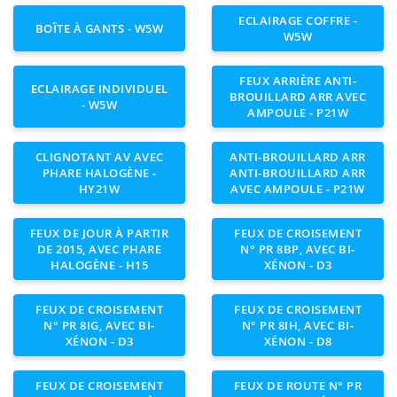
ECLAIRAGE COFFRE -
BOÎTE À GANTS - W5W
W5W
FEUX ARRIÈRE ANTI-
ECLAIRAGE INDIVIDUEL
BROUILLARD ARR AVEC
- W5W
AMPOULE - P21W
CLIGNOTANT AV AVEC
ANTI-BROUILLARD ARR
PHARE HALOGÈNE -
ANTI-BROUILLARD ARR
HY21W
AVEC AMPOULE - P21W
FEUX DE JOUR À PARTIR
FEUX DE CROISEMENT
DE 2015, AVEC PHARE
N° PR 8BP, AVEC BI-
HALOGÈNE - H15
XÉNON - D3
FEUX DE CROISEMENT
FEUX DE CROISEMENT
N° PR 8IG, AVEC BI-
N° PR 8IH, AVEC BI-
XÉNON - D3
XÉNON - D8
FEUX DE CROISEMENT
FEUX DE ROUTE N° PR