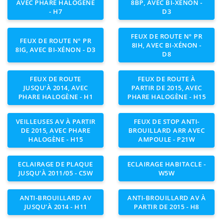
AVEC PHARE HALOGÈNE
8BP, AVEC BI-XÉNON -
- H7
D3
FEUX DE ROUTE N° PR
FEUX DE ROUTE N° PR
8IH, AVEC BI-XÉNON -
8IG, AVEC BI-XÉNON - D3
D8
FEUX DE ROUTE
FEUX DE ROUTE À
JUSQU’À 2014, AVEC
PARTIR DE 2015, AVEC
PHARE HALOGÈNE - H1
PHARE HALOGÈNE - H15
VEILLEUSES AV À PARTIR
FEUX DE STOP ANTI-
DE 2015, AVEC PHARE
BROUILLARD ARR AVEC
HALOGÈNE - H15
AMPOULE - P21W
ECLAIRAGE DE PLAQUE
ECLAIRAGE HABITACLE -
JUSQU’À 2011/05 - C5W
W5W
ANTI-BROUILLARD AV
ANTI-BROUILLARD AV À
JUSQU’À 2014 - H11
PARTIR DE 2015 - H8