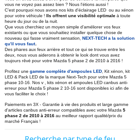
vous ne voyez pas assez bien ? Nous l'étions aussi !
C'est pourquoi nous avons nos kits d'éclairage LED ou au xénon
pour votre véhicule !
Ils offrent une visibilité optimale
à toute
heure du jour ou de la nuit.
Que vous cherchiez un
moyen simple d'améliorer vos feux
existants
ou que vous souhaitiez installer quelque chose de
nouveau qui fasse vraiment sensation,
NEXT-TECH a la solution
qu'il vous faut
.
Des phares aux feux arrière et tout ce qui se trouve entre les
deux, nous vous aiderons à obtenir le look dont vous avez
toujours rêvé pour votre
Mazda
5 phase 2 de 2010 à 2016
!
Profitez une
gamme complète d'ampoules LED
,
Kit xénon, kit
LED & Pack LED de la marque Next-Tech pour votre
Mazda
5
phase 10
-16
. Nos
v
, kits xénon et ampoules LED canbus anti-
erreur pour
Mazda
5 phase 2
10-16
sont disponibles ici afin de
vous faciliter le choix !
Paiements en 3X - Garantie à vie des produits et large gamme
d'articles canbus anti-erreur compatibles avec votre
Mazda
5
phase 2 de 2010 à 2016
au meilleur rapport qualité/prix du
marché Français !
Recherche par type de feu