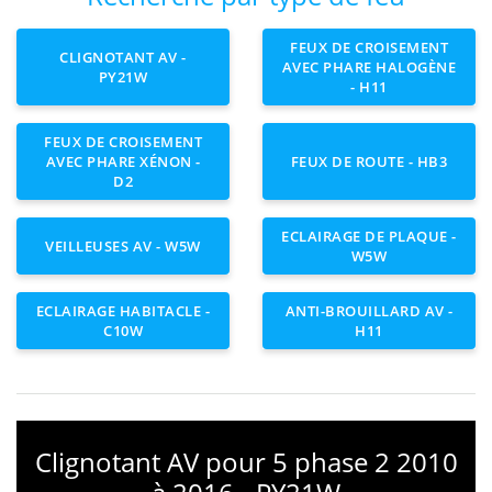
FEUX DE CROISEMENT
CLIGNOTANT AV -
AVEC PHARE HALOGÈNE
PY21W
- H11
FEUX DE CROISEMENT
AVEC PHARE XÉNON -
FEUX DE ROUTE - HB3
D2
ECLAIRAGE DE PLAQUE -
VEILLEUSES AV - W5W
W5W
ECLAIRAGE HABITACLE -
ANTI-BROUILLARD AV -
C10W
H11
Clignotant AV pour 5 phase 2 2010