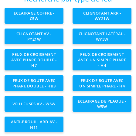
ECLAIRAGE COFFRE -
CLIGNOTANT ARR -
C5W
WY21W
CLIGNOTANT AV -
CLIGNOTANT LATÉRAL -
PY21W
WY5W
FEUX DE CROISEMENT
FEUX DE CROISEMENT
AVEC PHARE DOUBLE -
AVEC UN SIMPLE PHARE
H7
- H4
FEUX DE ROUTE AVEC
FEUX DE ROUTE AVEC
PHARE DOUBLE - HB3
UN SIMPLE PHARE - H4
ECLAIRAGE DE PLAQUE -
VEILLEUSES AV - W5W
W5W
ANTI-BROUILLARD AV -
H11