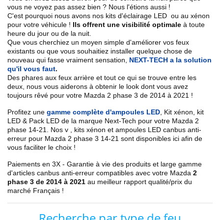
vous ne voyez pas assez bien ? Nous l'étions aussi !
C'est pourquoi nous avons nos kits d'éclairage LED ou au xénon
pour votre véhicule !
Ils offrent une visibilité optimale
à toute
heure du jour ou de la nuit.
Que vous cherchiez un
moyen simple d'améliorer vos feux
existants
ou que vous souhaitiez installer quelque chose de
nouveau qui fasse vraiment sensation,
NEXT-TECH a la solution
qu'il vous faut
.
Des phares aux feux arrière et tout ce qui se trouve entre les
deux, nous vous aiderons à obtenir le look dont vous avez
toujours rêvé pour votre
Mazda
2 phase 3 de 2014 à 2021
!
Profitez une
gamme complète d'ampoules LED
,
Kit xénon, kit
LED & Pack LED de la marque Next-Tech pour votre
Mazda
2
phase 14
-21
. Nos
v
, kits xénon et ampoules LED canbus anti-
erreur pour
Mazda
2 phase 3
14-21
sont disponibles ici afin de
vous faciliter le choix !
Paiements en 3X - Garantie à vie des produits et large gamme
d'articles canbus anti-erreur compatibles avec votre
Mazda
2
phase 3 de 2014 à 2021
au meilleur rapport qualité/prix du
marché Français !
Recherche par type de feu