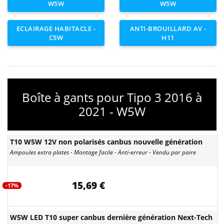
W5W
W5W
ECLAIRAGE HABITACLE -
ANTI-BROUILLARD AV -
C5W
H11
Boîte à gants pour Tipo 3 2016 à
2021 - W5W
T10 W5W 12V non polarisés canbus nouvelle génération
Ampoules extra plates - Montage facile - Anti-erreur - Vendu par paire
15,69 €
-17%
W5W LED T10 super canbus dernière génération Next-Tech