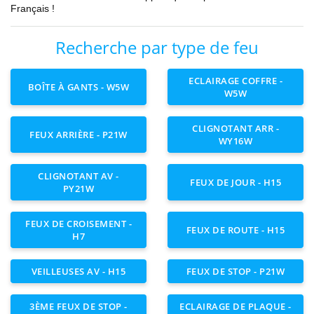
Français !
Recherche par type de feu
ECLAIRAGE COFFRE -
BOÎTE À GANTS - W5W
W5W
CLIGNOTANT ARR -
FEUX ARRIÈRE - P21W
WY16W
CLIGNOTANT AV -
FEUX DE JOUR - H15
PY21W
FEUX DE CROISEMENT -
FEUX DE ROUTE - H15
H7
VEILLEUSES AV - H15
FEUX DE STOP - P21W
3ÈME FEUX DE STOP -
ECLAIRAGE DE PLAQUE -