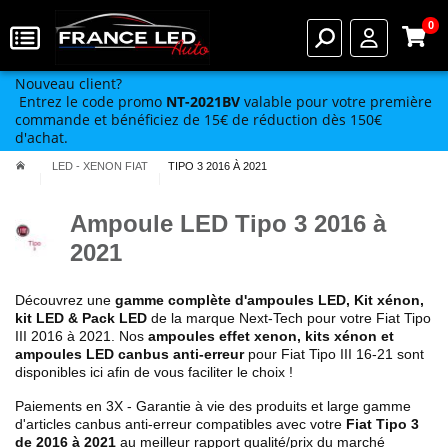
0
Nouveau client?
Entrez le code promo
NT-2021BV
valable pour votre première
commande et bénéficiez de 15€ de réduction dès 150€
d'achat.
LED - XENON FIAT
TIPO 3 2016 À 2021
Ampoule LED Tipo 3 2016 à
2021
Découvrez une
gamme complète d'ampoules LED, Kit xénon,
kit LED & Pack LED
de la marque Next-Tech pour votre Fiat Tipo
III 2016 à 2021. Nos
ampoules effet xenon, kits xénon et
ampoules LED canbus anti-erreur
pour Fiat Tipo III 16-21 sont
disponibles ici afin de vous faciliter le choix !
Paiements en 3X - Garantie à vie des produits et large gamme
d'articles canbus anti-erreur compatibles avec votre
Fiat Tipo 3
de 2016 à 2021
au meilleur rapport qualité/prix du marché