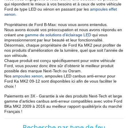
qui répondent le mieux à vos besoins et à ceux de votre véhicule
Ford de type LED ou xénon en passant par les
ampoules effet
xenon
.
Propriétaires de Ford B-Max: nous vous avons entendus.
Nous avons écouté vos préoccupation et nous avons répondu en
créant une
gamme de solutions d'éclairage LED
qui vous
impressionneront par leur beauté et leur fonctionnalité.
Désormais, chaque propriétaire de Ford
Ka MK2
peut profiter de
nos
produits d'amélioration de la lumière
, quel que soit l'année de
son véhicule.
Chaque produit est conçu spécifiquement pour votre véhicule
Ford, vous pouvez donc être sûr d'obtenir le meilleur produit
possible des marque Next-Tech ou Osram.
Nos
ampoules xenon
, ampoules LED canbus anti-erreur
pour
Ford
Ka MK2 09
-12
sont disponibles ici afin de vous faciliter le
choix !
Paiements en 3X - Garantie à vie des produits Next-Tech et large
gamme d'articles
canbus anti-erreur
compatibles avec votre
Ford
B
Ka MK2 2009 à 2016
au meilleur rapport qualité/prix du marché
Français !
Recherche par type de feu