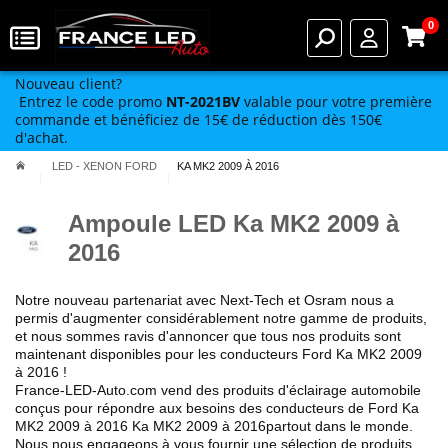
0
Nouveau client?
Entrez le code promo
NT-2021BV
valable pour votre première
commande et bénéficiez de 15€ de réduction dès 150€
d'achat.
LED - XENON FORD
KA MK2 2009 À 2016
Ampoule LED Ka MK2 2009 à
2016
Notre nouveau partenariat avec Next-Tech et Osram nous a
permis
d'augmenter considérablement notre gamme de produits
,
et nous sommes ravis d'annoncer que tous nos produits sont
maintenant disponibles pour les conducteurs Ford
Ka MK2 2009
à 2016
!
France-LED-Auto.com vend des produits
d'éclairage automobile
conçus pour répondre aux besoins des conducteurs de
Ford
Ka
MK2 2009 à 2016
Ka MK2 2009 à 2016
partout dans le monde.
Nous nous engageons à vous fournir une sélection de produits