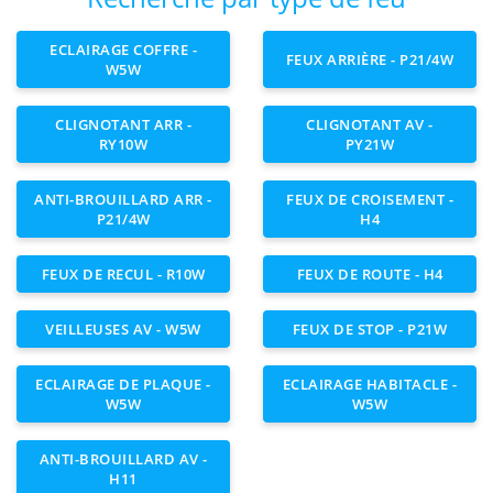
ECLAIRAGE COFFRE -
FEUX ARRIÈRE - P21/4W
W5W
CLIGNOTANT ARR -
CLIGNOTANT AV -
RY10W
PY21W
ANTI-BROUILLARD ARR -
FEUX DE CROISEMENT -
P21/4W
H4
FEUX DE RECUL - R10W
FEUX DE ROUTE - H4
VEILLEUSES AV - W5W
FEUX DE STOP - P21W
ECLAIRAGE DE PLAQUE -
ECLAIRAGE HABITACLE -
W5W
W5W
ANTI-BROUILLARD AV -
H11