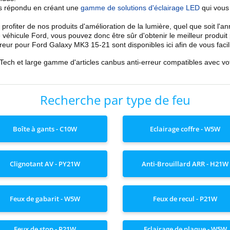
s répondu en créant une
gamme de solutions d'éclairage LED
qui vous 
 profiter de nos
produits d'amélioration de la lumière
, quel que soit l'a
 véhicule Ford, vous pouvez donc être sûr d'obtenir le meilleur produ
reur
pour
Ford
Galaxy MK3 15
-21
sont disponibles ici afin de vous facili
-Tech et large gamme d'articles
canbus anti-erreur
compatibles avec vo
Recherche par type de feu
Boîte à gants - C10W
Eclairage coffre - W5W
Clignotant AV - PY21W
Anti-Brouillard ARR - H21W
Feux de gabarit - W5W
Feux de recul - P21W
Feux de stop - P21W
Eclairage de plaque - W5W