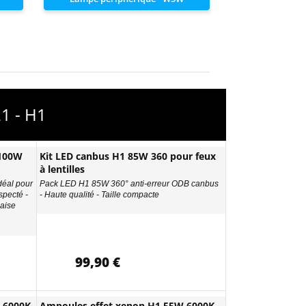
1 - H1
 100W
Kit LED canbus H1 85W 360 pour feux
à lentilles
déal pour
Pack LED H1 85W 360° anti-erreur ODB canbus
specté -
- Haute qualité - Taille compacte
aise
99,90 €
 6000K
Ampoules effet xenon H1 55W 6000K