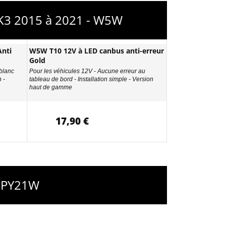
MK3 2015 à 2021 - W5W
nti
W5W T10 12V à LED canbus anti-erreur
Gold
 blanc
Pour les véhicules 12V - Aucune erreur au
 -
tableau de bord - Installation simple - Version
haut de gamme
17,90 €
- PY21W