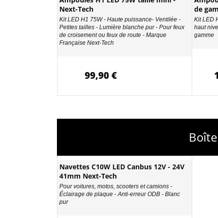
Next-Tech
de ga
Kit LED H1 75W - Haute puissance- Ventilée -
Kit LED 
Petites tailles - Lumière blanche pur - Pour feux
haut nive
de croisement ou feux de route - Marque
gamme
Française Next-Tech
99,90 €
Boîte
Navettes C10W LED Canbus 12V - 24V
41mm Next-Tech
Pour voitures, motos, scooters et camions -
Éclairage de plaque - Anti-erreur ODB - Blanc
pur