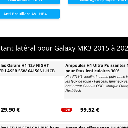
Anti-Brouillard AV - HB4
otant latéral pour Galaxy MK3 2015 à 202
les Osram H1 12v NIGHT
Ampoules H1 Ultra Puissantes
ER LASER 55W 64150NL-HCB
pour feux lenticulaires 360°
Kit LED H1 ventilé de haute puissance i
les feux de route - Faisceau lumineux re
Anti-erreur Canbus ODB - Marque Franç
Next-Tech
29,90 €
99,52 €
-17%
les LED H1 55W CANBUS haut
Ampoules effet xenon H1 100W