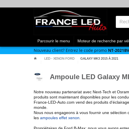
Parcourir le menu
Moteur de recherche par vé
Nouveau client?
Entrez le code promo
NT-2021B
LED - XENON FORD
GALAXY MK3 2015 À 2021
Ampoule LED Galaxy MK
Notre nouveau partenariat avec Next-Tech et Osra
produits sont maintenant disponibles pour les cond
France-LED-Auto.com vend des produits
d'éclairag
monde.
Nous nous engageons à vous fournir une sélection d
les
ampoules effet xenon
.
Propriétaires de Ford B-Max: nous vous avons ente