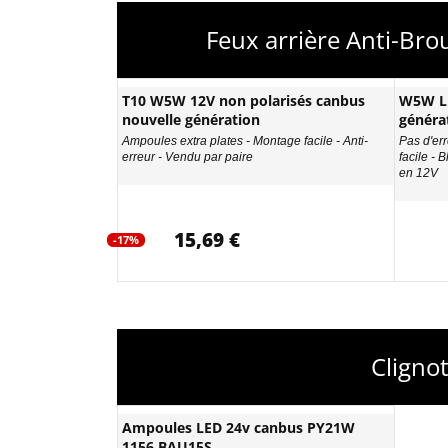
Feux arrière Anti-Br
T10 W5W 12V non polarisés canbus
W5W LE
nouvelle génération
généra
Ampoules extra plates - Montage facile - Anti-
Pas d'err
erreur - Vendu par paire
facile - 
en 12V
15,69 €
-17%
Cligno
Ampoules LED 24v canbus PY21W
1156 BAU15S