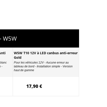
 - W5W
nti
W5W T10 12V à LED canbus anti-erreur
Gold
 blanc
Pour les véhicules 12V - Aucune erreur au
 -
tableau de bord - Installation simple - Version
haut de gamme
17,90 €