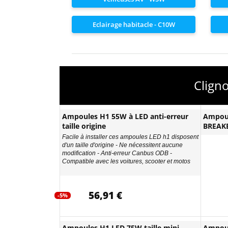
Eclairage habitacle - C10W
Clign
Ampoules H1 55W à LED anti-erreur
Ampou
taille origine
BREAK
Facile à installer ces ampoules LED h1 disposent
d'un taille d'origine - Ne nécessitent aucune
modification - Anti-erreur Canbus ODB -
Compatible avec les voitures, scooter et motos
56,91 €
-5%
Ampoules H1 LED 75W taille mini -
Ampou