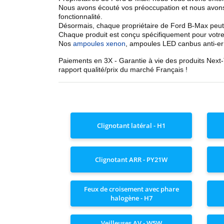
Nous avons écouté vos préoccupation et nous avon
fonctionnalité.
Désormais, chaque propriétaire de Ford B-Max peut
Chaque produit est conçu spécifiquement pour votre
Nos
ampoules xenon
, ampoules LED canbus anti-er
Paiements en 3X - Garantie à vie des produits Next
rapport qualité/prix du marché Français !
Clignotant latéral - H1
Clignotant ARR - PY21W
Feux de croisement avec phare
halogène - H7
Veilleuses AV - W5W