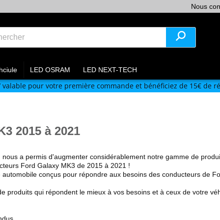
Nous con
hciule
LED OSRAM
LED NEXT-TECH
V
valable pour votre première commande et bénéficiez de 15€ de ré
3 2015 à 2021
m nous a permis
d'augmenter considérablement notre gamme de produi
ucteurs Ford
Galaxy MK3 de 2015 à 2021
!
e automobile
conçus pour répondre aux besoins des conducteurs de
F
e produits qui répondent le mieux à vos besoins et à ceux de votre v
ndus.