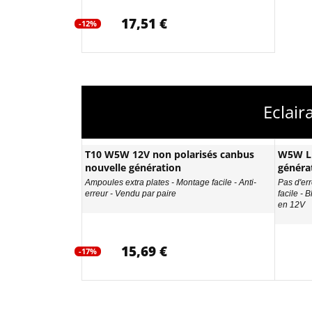
17,51 €
-12%
Eclai
T10 W5W 12V non polarisés canbus
W5W LE
nouvelle génération
généra
Ampoules extra plates - Montage facile - Anti-
Pas d'err
erreur - Vendu par paire
facile - 
en 12V
15,69 €
-17%