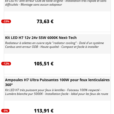
kit LED h7 anti-erreur ODB de taille origine - Installation très rapide et sans
difficultés - Montage sans aucun adapteur
73,63 €
-33%
Kit LED H7 12v 24v 55W 6000K Next-Tech
Radiateur à ailettes en cuivre style "radiator cooling" - Doté d'un système
Canbus anti-erreur ODB - Haute qualité - Compact et facile à installer
105,51 €
-12%
Ampoules H7 Ultra Puissantes 100W pour feux lenticulaires
360°
Kit LED H7 très puissant pour feux à lentilles - Faisceau 100% respecté -
Lumière blanche pur 5000K - Installation facile - Idéal pour les feux de route
113,91 €
-5%