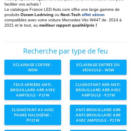
faciliter vos achats !
Le catalogue France LED Auto.com offre une large gamme de
produits
Osram Ledriving
ou
Next-Tech
effet xénon
compatibles avec votre voiture
Mercedes
Vito W447 de 2014 à
2021
et le tout, au
meilleur rapport qualité/prix !
Recherche par type de feu
ECLAIRAGE COFFRE -
ECLAIRAGE ENTRÉE DU
W5W
VÉHICULE - W5W
FEUX ARRIÈRE ANTI-
CLIGNOTANT ARR ANTI-
BROUILLARD ARR AVEC
BROUILLARD ARR AVEC
AMPOULE - P21W
AMPOULE - P21W
CLIGNOTANT AV AVEC
ANTI-BROUILLARD ARR
PHARE HALOGÈNE -
ANTI-BROUILLARD ARR
PY21W
AVEC AMPOULE - P21W