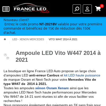
0
Nouveau client?
Entrez le code promo
NT-2021BV
valable pour votre première
commande et bénéficiez de 15€ de réduction dès 150€
d'achat.
LED - XENON MERCEDES
VITO W447 2014 À 2021
Ampoule LED Vito W447 2014 à
2021
La boutique en ligne France LED Auto propose un large choix
d'ampoules LED
anti-erreur Canbus
et
kit LED haute puissance
de marque Osram et Next-Tech pour votre
Mercedes Vito de
type
W447 de 2014 à 2021
.
Toutes les ampoules
xénon Osram Xenarc
ainsi que les
ampoules LED Next-Tech haute performances pour
Mercedes
Vito
W447
de 14-21
sont réunies ici afin de vous faciliter vos
recherches !
Nous proposons également des paiements en 3X sans frais pour