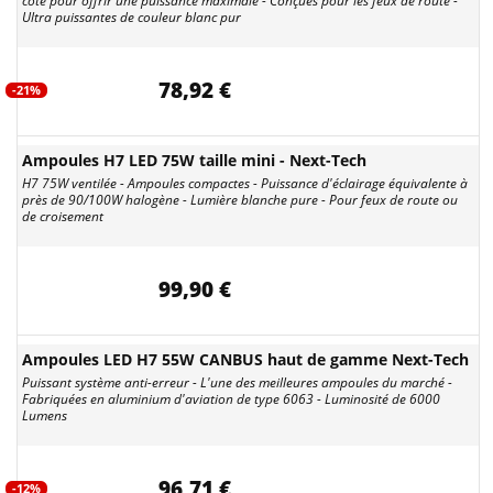
coté pour offrir une puissance maximale - Conçues pour les feux de route -
Ultra puissantes de couleur blanc pur
78,92 €
-21%
Ampoules H7 LED 75W taille mini - Next-Tech
H7 75W ventilée - Ampoules compactes - Puissance d'éclairage équivalente à
près de 90/100W halogène - Lumière blanche pure - Pour feux de route ou
de croisement
99,90 €
Ampoules LED H7 55W CANBUS haut de gamme Next-Tech
Puissant système anti-erreur - L'une des meilleures ampoules du marché -
Fabriquées en aluminium d'aviation de type 6063 - Luminosité de 6000
Lumens
96,71 €
-12%