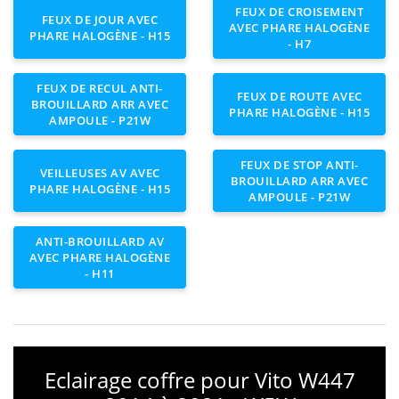
FEUX DE CROISEMENT
FEUX DE JOUR AVEC
AVEC PHARE HALOGÈNE
PHARE HALOGÈNE - H15
- H7
FEUX DE RECUL ANTI-
FEUX DE ROUTE AVEC
BROUILLARD ARR AVEC
PHARE HALOGÈNE - H15
AMPOULE - P21W
FEUX DE STOP ANTI-
VEILLEUSES AV AVEC
BROUILLARD ARR AVEC
PHARE HALOGÈNE - H15
AMPOULE - P21W
ANTI-BROUILLARD AV
AVEC PHARE HALOGÈNE
- H11
Eclairage coffre pour Vito W447