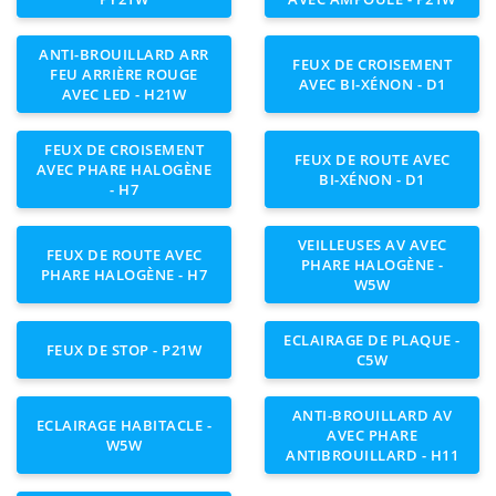
ANTI-BROUILLARD ARR
FEUX DE CROISEMENT
FEU ARRIÈRE ROUGE
AVEC BI-XÉNON - D1
AVEC LED - H21W
FEUX DE CROISEMENT
FEUX DE ROUTE AVEC
AVEC PHARE HALOGÈNE
BI-XÉNON - D1
- H7
VEILLEUSES AV AVEC
FEUX DE ROUTE AVEC
PHARE HALOGÈNE -
PHARE HALOGÈNE - H7
W5W
ECLAIRAGE DE PLAQUE -
FEUX DE STOP - P21W
C5W
ANTI-BROUILLARD AV
ECLAIRAGE HABITACLE -
AVEC PHARE
W5W
ANTIBROUILLARD - H11