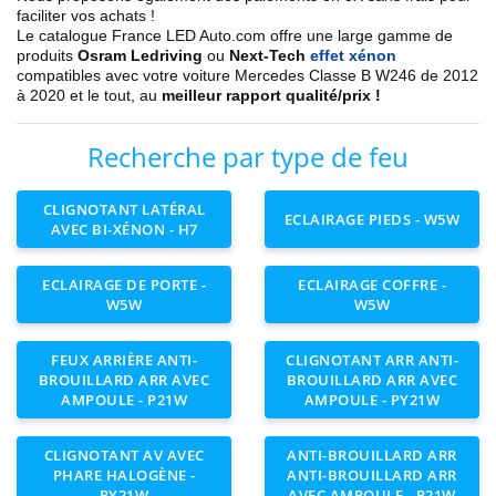
faciliter vos achats !
Le catalogue France LED Auto.com offre une large gamme de
produits
Osram Ledriving
ou
Next-Tech
effet xénon
compatibles avec votre voiture
Mercedes
Classe B W246 de 2012
à 2020
et le tout, au
meilleur rapport qualité/prix !
Recherche par type de feu
CLIGNOTANT LATÉRAL
ECLAIRAGE PIEDS - W5W
AVEC BI-XÉNON - H7
ECLAIRAGE DE PORTE -
ECLAIRAGE COFFRE -
W5W
W5W
FEUX ARRIÈRE ANTI-
CLIGNOTANT ARR ANTI-
BROUILLARD ARR AVEC
BROUILLARD ARR AVEC
AMPOULE - P21W
AMPOULE - PY21W
CLIGNOTANT AV AVEC
ANTI-BROUILLARD ARR
PHARE HALOGÈNE -
ANTI-BROUILLARD ARR
PY21W
AVEC AMPOULE - P21W