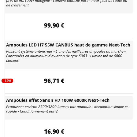
près de 90/100W halogène - Lumière blanche pure - Pour feux de route ou
de croisement
99,90 €
Ampoules LED H7 55W CANBUS haut de gamme Next-Tech
Puissant système anti-erreur - L'une des meilleures ampoules du marché -
Fabriquées en aluminium d'aviation de type 6063 - Luminosité de 6000
Lumens
96,71 €
-12%
Ampoules effet xenon H7 100W 6000K Next-Tech
Produisent environ 2600/3200 lumens par ampoule - Installation simple et
rapide - Conditionnement par 2
16,90 €