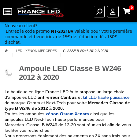
0
Nouveau client?
Entrez le code promo
NT-2021BV
valable pour votre première
commande et bénéficiez de 15€ de réduction dès 150€
d'achat.
LED - XENON MERCEDES
CLASSE B W246 2012 À 2020
Ampoule LED Classe B W246
2012 à 2020
La boutique en ligne France LED Auto propose un large choix
d'ampoules LED
anti-erreur Canbus
et
kit LED haute puissance
de marque Osram et Next-Tech pour votre
Mercedes Classe de
type
B W246 de 2012 à 2020
.
Toutes les ampoules
xénon Osram Xenarc
ainsi que les
ampoules LED Next-Tech haute performances pour
Mercedes
Classe
B W246
de 12-20
sont réunies ici afin de vous
faciliter vos recherches !
Nous proposons également des paiements en 3X sans frais pour