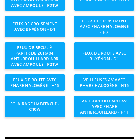
AVEC AMPOULE - P21W
FEUX DE CROISEMENT
FEUX DE CROISEMENT
AVEC PHARE HALOGÈNE
AVEC BI-XÉNON - D1
- H7
FEUX DE RECUL À
PARTIR DE 2016/04,
FEUX DE ROUTE AVEC
ANTI-BROUILLARD ARR
BI-XÉNON - D1
AVEC AMPOULE - P21W
FEUX DE ROUTE AVEC
VEILLEUSES AV AVEC
PHARE HALOGÈNE - H15
PHARE HALOGÈNE - H15
ANTI-BROUILLARD AV
ECLAIRAGE HABITACLE -
AVEC PHARE
C10W
ANTIBROUILLARD - H11