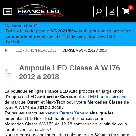
0
Nouveau client?
Entrez le code promo
NT-2021BV
valable pour votre première
commande et bénéficiez de 15€ de réduction dès 150€
d'achat.
LED - XENON MERCEDES
CLASSE A W176 2012 À 2018
Ampoule LED Classe A W176
2012 à 2018
La boutique en ligne France LED Auto propose un large choix
d'ampoules LED
anti-erreur Canbus
et
kit LED haute puissance
de marque Osram et Next-Tech pour votre
Mercedes Classe de
type
A W176 de 2012 à 2018
.
Toutes les ampoules
xénon Osram Xenarc
ainsi que les
ampoules LED Next-Tech haute performances pour
Mercedes Classe A W176 de 12-18
sont réunies ici afin de vous
faciliter vos recherches !
Nous proposons également des paiements en 3X sans frais pour