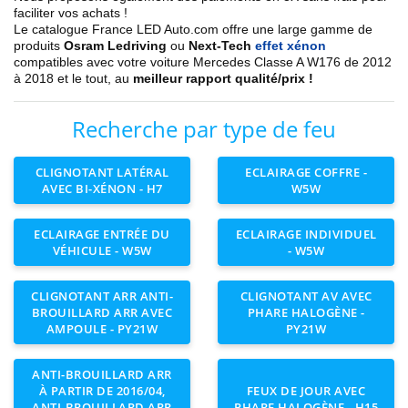
faciliter vos achats !
Le catalogue France LED Auto.com offre une large gamme de
produits
Osram Ledriving
ou
Next-Tech
effet xénon
compatibles avec votre voiture
Mercedes
Classe A W176 de 2012
à 2018
et le tout, au
meilleur rapport qualité/prix !
Recherche par type de feu
CLIGNOTANT LATÉRAL
ECLAIRAGE COFFRE -
AVEC BI-XÉNON - H7
W5W
ECLAIRAGE ENTRÉE DU
ECLAIRAGE INDIVIDUEL
VÉHICULE - W5W
- W5W
CLIGNOTANT ARR ANTI-
CLIGNOTANT AV AVEC
BROUILLARD ARR AVEC
PHARE HALOGÈNE -
AMPOULE - PY21W
PY21W
ANTI-BROUILLARD ARR
À PARTIR DE 2016/04,
FEUX DE JOUR AVEC
ANTI-BROUILLARD ARR
PHARE HALOGÈNE - H15