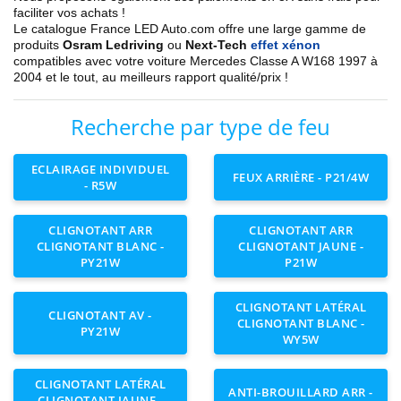
faciliter vos achats !
Le catalogue France LED Auto.com offre une large gamme de
produits
Osram Ledriving
ou
Next-Tech
effet xénon
compatibles avec votre voiture
Mercedes
Classe A W168 1997 à
2004
et le tout, au
meilleurs rapport qualité/prix !
Recherche par type de feu
ECLAIRAGE INDIVIDUEL
FEUX ARRIÈRE - P21/4W
- R5W
CLIGNOTANT ARR
CLIGNOTANT ARR
CLIGNOTANT BLANC -
CLIGNOTANT JAUNE -
PY21W
P21W
CLIGNOTANT LATÉRAL
CLIGNOTANT AV -
CLIGNOTANT BLANC -
PY21W
WY5W
CLIGNOTANT LATÉRAL
ANTI-BROUILLARD ARR -
CLIGNOTANT JAUNE -