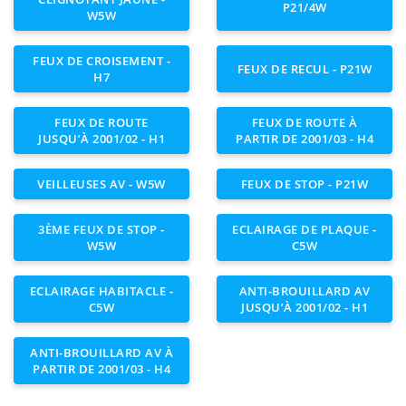
P21/4W
W5W
FEUX DE CROISEMENT -
FEUX DE RECUL - P21W
H7
FEUX DE ROUTE
FEUX DE ROUTE À
JUSQU’À 2001/02 - H1
PARTIR DE 2001/03 - H4
VEILLEUSES AV - W5W
FEUX DE STOP - P21W
3ÈME FEUX DE STOP -
ECLAIRAGE DE PLAQUE -
W5W
C5W
ECLAIRAGE HABITACLE -
ANTI-BROUILLARD AV
C5W
JUSQU’À 2001/02 - H1
ANTI-BROUILLARD AV À
PARTIR DE 2001/03 - H4