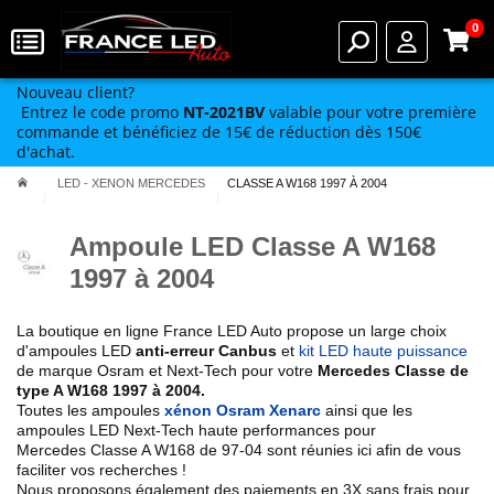
0
Nouveau client?
Entrez le code promo
NT-2021BV
valable pour votre première
commande et bénéficiez de 15€ de réduction dès 150€
d'achat.
LED - XENON MERCEDES
CLASSE A W168 1997 À 2004
Ampoule LED Classe A W168
1997 à 2004
La boutique en ligne France LED Auto propose un large choix
d'ampoules LED
anti-erreur Canbus
et
kit LED haute puissance
de marque Osram et Next-Tech pour votre
Mercedes Classe de
type
A W168 1997 à 2004
.
Toutes les ampoules
xénon Osram Xenarc
ainsi que les
ampoules LED Next-Tech haute performances pour
Mercedes
Classe A W168
de 97-04
sont réunies ici afin de vous
faciliter vos recherches !
Nous proposons également des paiements en 3X sans frais pour