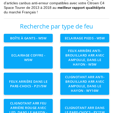
d'articles canbus anti-erreur compatibles avec votre Citroen
C4
Space Tourer de 2013 à 2018
au
meilleur rapport qualité/prix
du marché Français !
Recherche par type de feu
BOÎTE À GANTS - W5W
ECLAIRAGE PIEDS - W5W
FEUX ARRIÈRE ANTI-
ECLAIRAGE COFFRE -
BROUILLARD ARR AVEC
W5W
AMPOULE, DANS LE
HAYON - W5W
CLIGNOTANT ARR ANTI-
FEUX ARRIÈRE DANS LE
BROUILLARD ARR AVEC
PARE-CHOCS - P21/5W
AMPOULE, DANS LE
HAYON - WY16W
CLIGNOTANT ARR FEU
ARRIÈRE ROUGE AVEC
CLIGNOTANT ARR DANS
LED, DANS LE HAYON -
LE PARE-CHOCS - PY21W