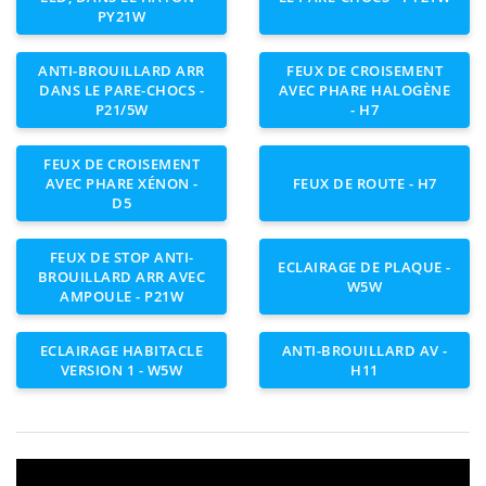
PY21W
ANTI-BROUILLARD ARR
FEUX DE CROISEMENT
DANS LE PARE-CHOCS -
AVEC PHARE HALOGÈNE
P21/5W
- H7
FEUX DE CROISEMENT
AVEC PHARE XÉNON -
FEUX DE ROUTE - H7
D5
FEUX DE STOP ANTI-
ECLAIRAGE DE PLAQUE -
BROUILLARD ARR AVEC
W5W
AMPOULE - P21W
ECLAIRAGE HABITACLE
ANTI-BROUILLARD AV -
VERSION 1 - W5W
H11