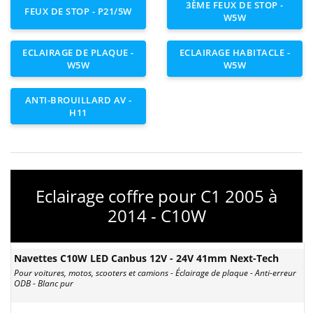
3ÈME FEUX DE STOP -
FEUX DE STOP - P21/5W
W5W
ECLAIRAGE DE PLAQUE -
ECLAIRAGE HABITACLE -
W5W
W5W
ANTI-BROUILLARD AV -
H11
Eclairage coffre pour C1 2005 à
2014 - C10W
Navettes C10W LED Canbus 12V - 24V 41mm Next-Tech
Pour voitures, motos, scooters et camions - Éclairage de plaque - Anti-erreur
ODB - Blanc pur