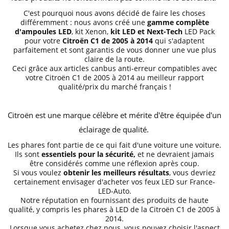
C'est pourquoi nous avons décidé de faire les choses
différemment : nous avons créé une
gamme complète
d'ampoules LED
, kit Xenon,
kit LED et Next-Tech
LED Pack
pour votre
Citroën C1 de 2005 à 2014
qui s'adaptent
parfaitement et sont garantis de vous donner une vue plus
claire de la route.
Ceci grâce aux articles canbus anti-erreur compatibles avec
votre Citroën
C1 de 2005 à 2014
au meilleur rapport
qualité/prix du marché français !
Citroën est une marque célèbre et mérite d'être équipée d'un
éclairage de qualité.
Les phares font partie de ce qui fait d'une voiture une voiture.
Ils sont
essentiels pour la sécurité
,
et ne devraient jamais
être considérés comme une réflexion après coup.
Si vous voulez
obtenir les meilleurs résultats
, vous devriez
certainement envisager d'acheter vos feux LED sur
France-
LED-Auto
.
Notre réputation en fournissant des produits de haute
qualité, y compris les phares à LED de la Citroën
C1 de 2005 à
2014
.
Lorsque vous achetez chez nous, vous pouvez choisir l'aspect