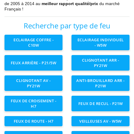
de 2005 à 2014
au
meilleur rapport qualité/prix
du marché
Français !
Recherche par type de feu
ECLAIRAGE COFFRE -
ECLAIRAGE INDIVIDUEL
C10W
- W5W
CLIGNOTANT ARR -
FEUX ARRIÈRE - P21/5W
PY21W
CLIGNOTANT AV -
ANTI-BROUILLARD ARR -
PY21W
P21W
FEUX DE CROISEMENT -
FEUX DE RECUL - P21W
H7
FEUX DE ROUTE - H7
VEILLEUSES AV - W5W