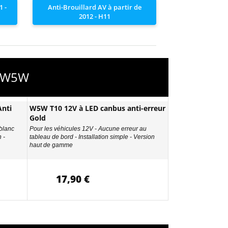
1 -
Anti-Brouillard AV à partir de
2012 - H11
- W5W
nti
W5W T10 12V à LED canbus anti-erreur
Gold
 blanc
Pour les véhicules 12V - Aucune erreur au
 -
tableau de bord - Installation simple - Version
haut de gamme
17,90 €