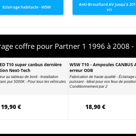
Anti-Brouillard AV jusqu’à 201
Eclairage habitacle - W5W
H1
irage coffre pour Partner 1 1996 à 2008 
D T10 super canbus dernière
W5W T10 - Ampoules CANBUS A
tion Next-Tech
erreur ODB
eur au tableau de bord - Installation
Fabrication de haute qualité - Éclairage
Blanc pur 5000K - Pour tous les véhicules
puissant - Idéal pour vos feux de position
Conditionnement par 2
19,90 €
18,90 €