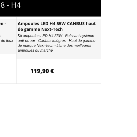
8 - H4
i -
Ampoules LED H4 55W CANBUS haut
de gamme Next-Tech
 -
Kit ampoules LED H4 55W - Puissant système
de feux
anti-erreur - Canbus intégrés - Haut de gamme
de marque Next-Tech - L'une des meilleures
ampoules du marché
119,90 €