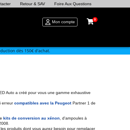
tacter
Retour & SAV
Foire Aux Questions
0
Mon compte
duction dès 150€ d'achat.
LED Auto a créé pour vous une gamme exhaustive
i erreur
compatibles avec la Peugeot
Partner 1 de
de
kits de conversion au xénon
,
d'ampoules à
 2008
.
les produits dont vous aurez besoin pour remplacer