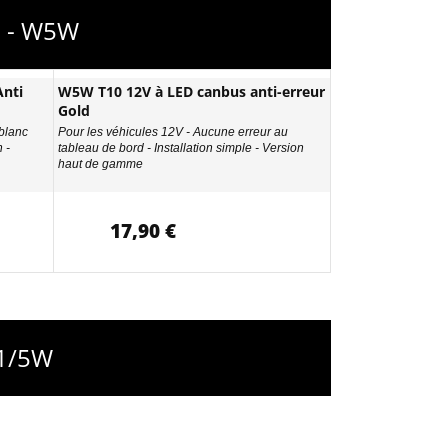
8 - W5W
nti
W5W T10 12V à LED canbus anti-erreur
Gold
 blanc
Pour les véhicules 12V - Aucune erreur au
 -
tableau de bord - Installation simple - Version
haut de gamme
17,90 €
21/5W