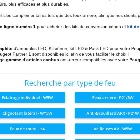
sûrs, plus efficaces et plus durables.
es complémentaires tels que des feux arrière, afin que nos clients pui
en ligne numéro 1
pour acheter des kits de conversion xénon et
kit d
mplète
d'ampoules LED, Kit xénon, kit LED & Pack LED pour votre Pe
t Partner 1 sont disponibles ici afin de vous faciliter le choix !
rge gamme d'articles canbus
anti-erreur compatibles avec votre
Peug
Recherche par type de feu
Eclairage individuel - W5W
Feux arrière - P21/5W
Clignotant latéral - WY5W
Anti-Brouillard ARR - P21W
Feux de route - H4
Veilleuses AV - W5W