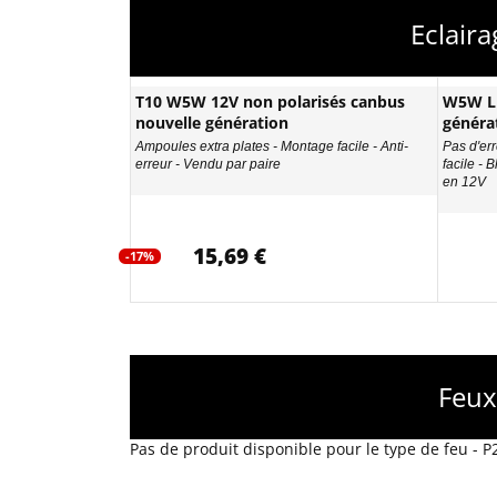
Eclair
T10 W5W 12V non polarisés canbus
W5W LE
nouvelle génération
généra
Ampoules extra plates - Montage facile - Anti-
Pas d'err
erreur - Vendu par paire
facile - 
en 12V
15,69 €
-17%
Feux
Pas de produit disponible pour le type de feu - 