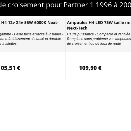
de croisement pour Partner 1 1996 à 200
D H4 12v 24v 55W 6000K Next-
Ampoules H4 LED 75W taille min
Next-Tech
amme - Petite taille et facile à installer -
Haute puissance - Compacte et ventilées
de refroidissement sécurisé et durable -
Remplace sans problème vos ampoules 
 à ailettes
de croisement ou de feux de route
105,51 €
109,90 €