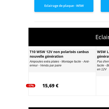
Eclairage de plaque - W5W
Ecla
T10 W5W 12V non polarisés canbus
W5W LE
nouvelle génération
généra
Ampoules extra plates - Montage facile - Anti-
Pas d'err
erreur - Vendu par paire
facile - 
en 12V
15,69 €
-17%