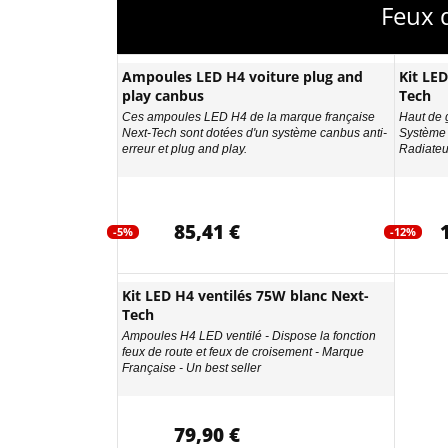
Feux 
Ampoules LED H4 voiture plug and
Kit LE
play canbus
Tech
Ces ampoules LED H4 de la marque française
Haut de g
Next-Tech sont dotées d'un système canbus anti-
Système 
erreur et plug and play.
Radiateur
85,41 €
-5%
-12%
Kit LED H4 ventilés 75W blanc Next-
Tech
Ampoules H4 LED ventilé - Dispose la fonction
feux de route et feux de croisement - Marque
Française - Un best seller
79,90 €