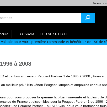
Nous con
hciule
LED OSRAM
LED NEXT-TECH
V
valable pour votre première commande et bénéficiez de 15€ de ré
1996 à 2008
ED et canbus anti erreur Peugeot
Partner 1 de 1996 à 2008
; France 
té au meilleur prix ! Kits xénon Peugeot, lampes et ampoules canbus ant
eurs pour vous proposer
la gamme la plus innovante
et la plus utile 
ovenance de France et disponibles pour la Peugeot
Partner 1 de 1996 -
ossédiez une Peugeot
Partner 1
ou S16 Cup, nous vous proposons tous 