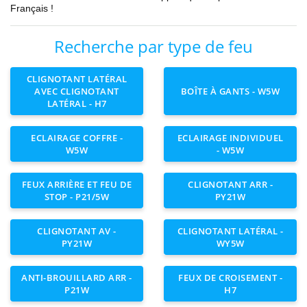
Français !
Recherche par type de feu
CLIGNOTANT LATÉRAL
AVEC CLIGNOTANT
BOÎTE À GANTS - W5W
LATÉRAL - H7
ECLAIRAGE COFFRE -
ECLAIRAGE INDIVIDUEL
W5W
- W5W
FEUX ARRIÈRE ET FEU DE
CLIGNOTANT ARR -
STOP - P21/5W
PY21W
CLIGNOTANT AV -
CLIGNOTANT LATÉRAL -
PY21W
WY5W
ANTI-BROUILLARD ARR -
FEUX DE CROISEMENT -
P21W
H7