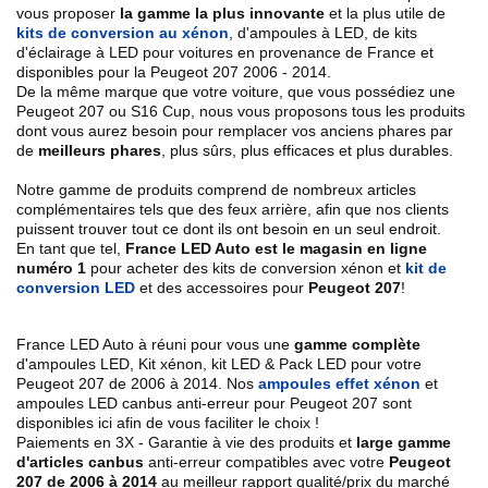
vous proposer
la gamme la plus innovante
et la plus utile de
kits de conversion au xénon
,
d'ampoules à LED, de kits
d'éclairage à LED pour voitures en provenance de France et
disponibles pour la Peugeot
207 2006 - 2014
.
De la même marque que votre voiture, que vous possédiez une
Peugeot 207 ou S16 Cup, nous vous proposons tous les produits
dont vous aurez besoin pour remplacer vos anciens phares par
de
meilleurs phares
, plus sûrs, plus efficaces et plus durables.
Notre gamme de produits comprend de nombreux articles
complémentaires tels que des feux arrière, afin que nos clients
puissent trouver tout ce dont ils ont besoin en un seul endroit.
En tant que tel,
France LED Auto est le magasin en ligne
numéro 1
pour acheter des kits de conversion xénon et
kit de
conversion LED
et des accessoires pour
Peugeot 207
!
France LED Auto à réuni pour vous une
gamme complète
d'ampoules LED, Kit xénon, kit LED & Pack LED pour votre
Peugeot
207 de 2006 à 2014
. Nos
ampoules effet xénon
et
ampoules LED canbus anti-erreur pour Peugeot 207 sont
disponibles ici afin de vous faciliter le choix !
Paiements en 3X - Garantie à vie des produits et
large gamme
d'articles canbus
anti-erreur compatibles avec votre
Peugeot
207 de 2006 à 2014
au meilleur rapport qualité/prix du marché