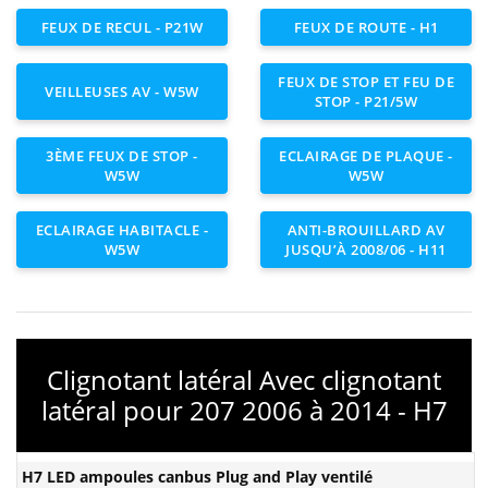
FEUX DE RECUL - P21W
FEUX DE ROUTE - H1
FEUX DE STOP ET FEU DE
VEILLEUSES AV - W5W
STOP - P21/5W
3ÈME FEUX DE STOP -
ECLAIRAGE DE PLAQUE -
W5W
W5W
ECLAIRAGE HABITACLE -
ANTI-BROUILLARD AV
W5W
JUSQU’À 2008/06 - H11
Clignotant latéral Avec clignotant
latéral pour 207 2006 à 2014 - H7
H7 LED ampoules canbus Plug and Play ventilé