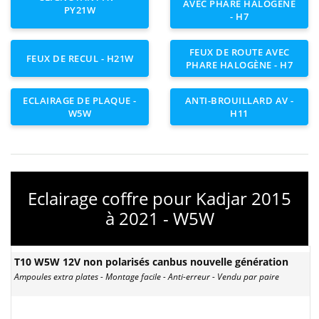
AVEC PHARE HALOGÈNE
PY21W
- H7
FEUX DE ROUTE AVEC
FEUX DE RECUL - H21W
PHARE HALOGÈNE - H7
ECLAIRAGE DE PLAQUE -
ANTI-BROUILLARD AV -
W5W
H11
Eclairage coffre pour Kadjar 2015
à 2021 - W5W
T10 W5W 12V non polarisés canbus nouvelle génération
Ampoules extra plates - Montage facile - Anti-erreur - Vendu par paire