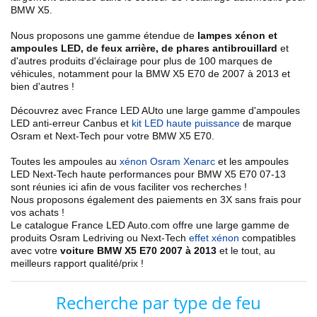
BMW X5.
Nous proposons une gamme étendue de
lampes xénon et
ampoules LED, de feux arrière, de phares antibrouillard
et
d'autres produits d'éclairage pour plus de 100 marques de
véhicules, notamment pour la BMW X5 E70 de 2007 à 2013 et
bien d'autres !
Découvrez avec France LED AUto une large gamme d'ampoules
LED anti-erreur Canbus et
kit LED haute puissance
de marque
Osram et Next-Tech pour votre
BMW
X5 E70.
Toutes les ampoules au
xénon Osram Xenarc
et les ampoules
LED Next-Tech
haute performances
pour
BMW X
5 E70 07-13
sont réunies ici afin de vous faciliter vos recherches !
Nous proposons également des paiements en 3X sans frais pour
vos achats !
Le catalogue France LED Auto.com offre une large gamme de
produits
Osram Ledriving
ou Next-Tech
effet xénon
compatibles
avec votre
voiture BMW X5 E70 2007 à 2013
et le tout, au
meilleurs rapport qualité/prix !
Recherche par type de feu