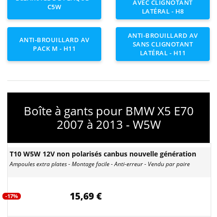
AVEC CLIGNOTANT
C5W
LATÉRAL - H8
ANTI-BROUILLARD AV
ANTI-BROUILLARD AV
SANS CLIGNOTANT
PACK M - H11
LATÉRAL - H11
Boîte à gants pour BMW X5 E70
2007 à 2013 - W5W
T10 W5W 12V non polarisés canbus nouvelle génération
Ampoules extra plates - Montage facile - Anti-erreur - Vendu par paire
15,69 €
-17%