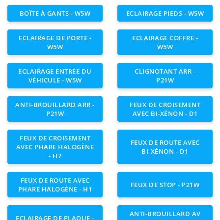
BOÎTE À GANTS - W5W
ECLAIRAGE PIEDS - W5W
ECLAIRAGE DE PORTE -
ECLAIRAGE COFFRE -
W5W
W5W
ECLAIRAGE ENTRÉE DU
CLIGNOTANT ARR -
VÉHICULE - W5W
P21W
ANTI-BROUILLARD ARR -
FEUX DE CROISEMENT
P21W
AVEC BI-XÉNON - D1
FEUX DE CROISEMENT
FEUX DE ROUTE AVEC
AVEC PHARE HALOGÈNE
BI-XÉNON - D1
- H7
FEUX DE ROUTE AVEC
FEUX DE STOP - P21W
PHARE HALOGÈNE - H1
ANTI-BROUILLARD AV
ECLAIRAGE DE PLAQUE -