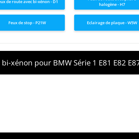
eux de route avec bi-xénon - D1
halogène - H7
Feux de stop - P21W
Eclairage de plaque - W5W
ec bi-xénon pour BMW Série 1 E81 E82 E8