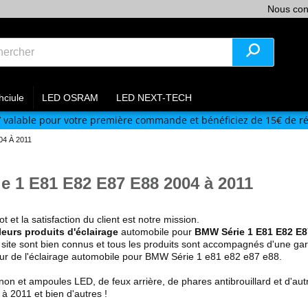
Nous con
hciule
LED OSRAM
LED NEXT-TECH
V
valable pour votre première commande et bénéficiez de 15€ de ré
04 À 2011
 1 E81 E82 E87 E88 2004 à 2011
ot
et la satisfaction du client est
notre mission
.
leurs produits d'éclairage
automobile pour
BMW
Série 1 E81 E82 E8
 site sont bien connus et tous les produits sont accompagnés d'une ga
teur de l'éclairage automobile pour BMW Série 1 e81
e82 e87 e88.
on et ampoules LED, de feux arrière, de phares antibrouillard
et d'aut
4 à 2011
et bien d'autres !