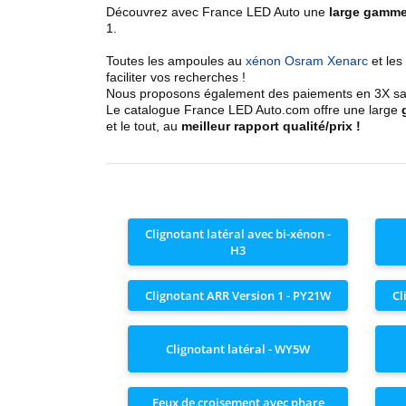
Découvrez avec France LED Auto une
large gamme
1
.
Toutes les ampoules au
xénon Osram Xenarc
et le
faciliter vos recherches !
Nous proposons également des paiements en 3X sans
Le catalogue France LED Auto.com offre une large
et le tout, au
meilleur rapport qualité/prix !
Clignotant latéral avec bi-xénon -
H3
Clignotant ARR Version 1 - PY21W
Cl
Clignotant latéral - WY5W
Feux de croisement avec phare