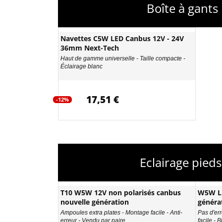
Boîte à gant
Navettes C5W LED Canbus 12V - 24V
36mm Next-Tech
Haut de gamme universelle - Taille compacte -
Éclairage blanc
17,51 €
-12%
Eclairage pied
T10 W5W 12V non polarisés canbus
W5W LE
nouvelle génération
généra
Ampoules extra plates - Montage facile - Anti-
Pas d'err
erreur - Vendu par paire
facile - 