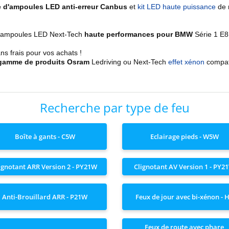
 d'ampoules LED anti-erreur Canbus
et
kit LED haute puissance
de 
s ampoules LED Next-Tech
haute performances pour BMW
Série 1
E8
 frais pour vos achats !
gamme de produits Osram
Ledriving ou Next-Tech
effet xénon
compat
Recherche par type de feu
Boîte à gants - C5W
Eclairage pieds - W5W
ignotant ARR Version 2 - PY21W
Clignotant AV Version 1 - PY2
Anti-Brouillard ARR - P21W
Feux de jour avec bi-xénon - 
Feux de route avec phare