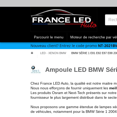
Parcourir le menu
Moteur de recherche par vé
Nouveau client?
Entrez le code promo
NT-2021B
LED - XENON BMW
BMW SÉRIE 1 E81 E82 E87 E88 20
Ampoule LED BMW Série
Chez France LED Auto,
la qualité est notre maitre m
Nous nous efforçons de fournir uniquement
les
meil
Les produits Osram et Next-Tech présents sur notre
fournisseur le plus largement distribué dans le sec
Nous proposons une gamme étendue de
lampes xén
de véhicules, notamment pour la BMW
Série 1 200