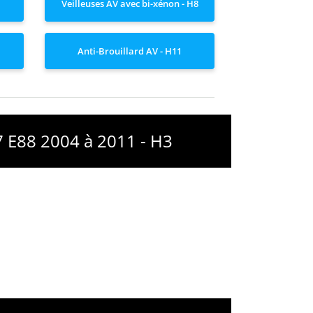
Veilleuses AV avec bi-xénon - H8
Anti-Brouillard AV - H11
7 E88 2004 à 2011 - H3