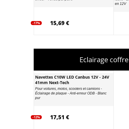
en 12V
15,69 €
-17%
Eclairage coff
Navettes C10W LED Canbus 12V - 24V
41mm Next-Tech
Pour voitures, motos, scooters et camions -
Éclairage de plaque - Anti-erreur ODB - Blanc
pur
17,51 €
-12%