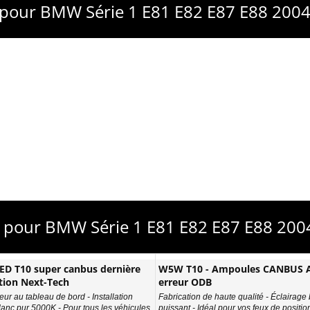
s pour BMW Série 1 E81 E82 E87 E88 2004
s pour BMW Série 1 E81 E82 E87 E88 20
D T10 super canbus dernière
W5W T10 - Ampoules CANBUS A
tion Next-Tech
erreur ODB
eur au tableau de bord - Installation
Fabrication de haute qualité - Éclairage
Blanc pur 5000K - Pour tous les véhicules
puissant - Idéal pour vos feux de position