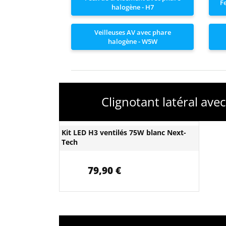
F
halogène - H7
Veilleuses AV avec phare
halogène - W5W
Clignotant latéral av
Kit LED H3 ventilés 75W blanc Next-
Tech
79,90 €