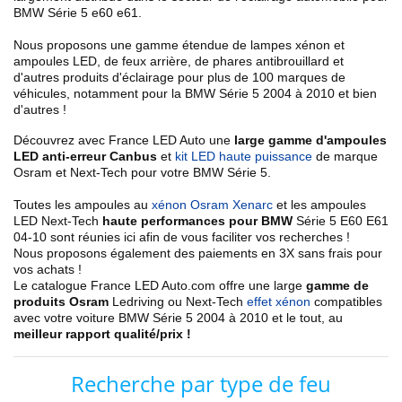
BMW Série 5 e60
e61.
Nous proposons une gamme étendue de
lampes xénon et
ampoules LED, de feux arrière, de phares antibrouillard
et
d'autres produits d'éclairage pour plus de 100 marques de
véhicules, notamment pour la BMW
Série 5 2004 à 2010
et bien
d'autres !
Découvrez avec France LED Auto une
large gamme d'ampoules
LED anti-erreur Canbus
et
kit LED haute puissance
de marque
Osram et Next-Tech pour votre BMW Série 5
.
Toutes les ampoules au
xénon Osram Xenarc
et les ampoules
LED Next-Tech
haute performances pour BMW
Série 5
E60 E61
04-10
sont réunies ici afin de vous faciliter vos recherches !
Nous proposons également des paiements en 3X sans frais pour
vos achats !
Le catalogue France LED Auto.com offre une large
gamme de
produits Osram
Ledriving ou Next-Tech
effet xénon
compatibles
avec votre
voiture BMW
Série 5 2004 à 2010
et le tout, au
meilleur rapport qualité/prix !
Recherche par type de feu