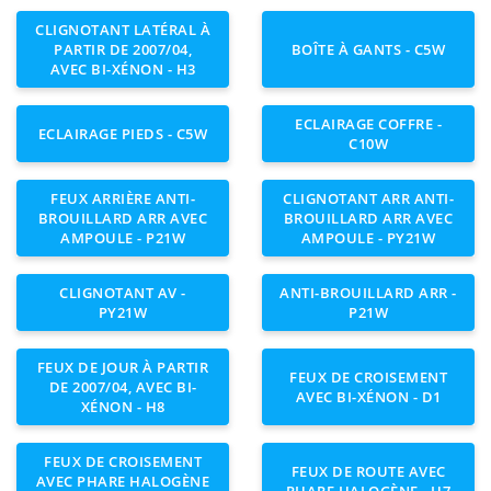
CLIGNOTANT LATÉRAL À
PARTIR DE 2007/04,
BOÎTE À GANTS - C5W
AVEC BI-XÉNON - H3
ECLAIRAGE COFFRE -
ECLAIRAGE PIEDS - C5W
C10W
FEUX ARRIÈRE ANTI-
CLIGNOTANT ARR ANTI-
BROUILLARD ARR AVEC
BROUILLARD ARR AVEC
AMPOULE - P21W
AMPOULE - PY21W
CLIGNOTANT AV -
ANTI-BROUILLARD ARR -
PY21W
P21W
FEUX DE JOUR À PARTIR
FEUX DE CROISEMENT
DE 2007/04, AVEC BI-
AVEC BI-XÉNON - D1
XÉNON - H8
FEUX DE CROISEMENT
FEUX DE ROUTE AVEC
AVEC PHARE HALOGÈNE