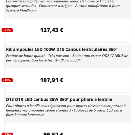
Convertissez rapidement vos ampoules xénon D1S avec ce kit LED en
quelques secondes - Connecteur d'origine - Aucune modification à faire -
Système Plug&Play
127,43 €
-25%
Kit ampoules LED 100W D1S Canbus lenticulaires 360°
Produit de haute qualité - Très puissant - Boitier anti erreur ODB CANBUS de
dernière génération Next-Tech® - Blanc 5500K
107,91 €
-10%
D1S D1R LED canbus 85W 360° pour phare à lentille
Pour phares à lentille mais également pour phares classique avec parabole -
Remplace vos ampoules xénon standard - Équipées de 6 puces LED extra
fines à haute luminosité
99,52 €
-17%