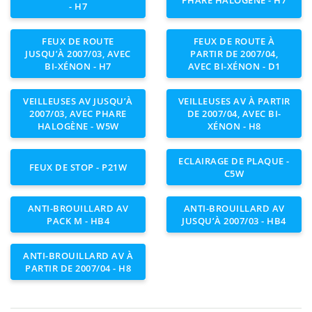
PHARE HALOGÈNE - H7
- H7
FEUX DE ROUTE
FEUX DE ROUTE À
JUSQU’À 2007/03, AVEC
PARTIR DE 2007/04,
BI-XÉNON - H7
AVEC BI-XÉNON - D1
VEILLEUSES AV JUSQU’À
VEILLEUSES AV À PARTIR
2007/03, AVEC PHARE
DE 2007/04, AVEC BI-
HALOGÈNE - W5W
XÉNON - H8
ECLAIRAGE DE PLAQUE -
FEUX DE STOP - P21W
C5W
ANTI-BROUILLARD AV
ANTI-BROUILLARD AV
PACK M - HB4
JUSQU’À 2007/03 - HB4
ANTI-BROUILLARD AV À
PARTIR DE 2007/04 - H8